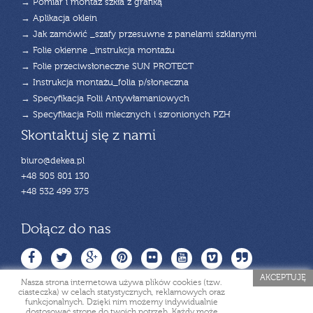
→ Pomiar i montaż szkła z grafiką
→ Aplikacja oklein
→ Jak zamówić _szafy przesuwne z panelami szklanymi
→ Folie okienne _instrukcja montażu
→ Folie przeciwsłoneczne SUN PROTECT
→ Instrukcja montażu_folia p/słoneczna
→ Specyfikacja Folii Antywłamaniowych
→ Specyfikacja Folii mlecznych i szronionych PZH
Skontaktuj się z nami
biuro@dekea.pl
+48 505 801 130
+48 532 499 375
Dołącz do nas
AKCEPTUJĘ
Nasza strona internetowa używa plików cookies (tzw.
ciasteczka) w celach statystycznych, reklamowych oraz
funkcjonalnych. Dzięki nim możemy indywidualnie
dostosować stronę do twoich potrzeb. Każdy może