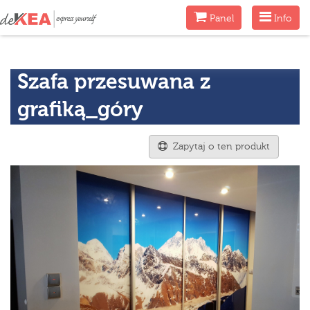
Menu
Menu
Panel
Info
Szafa przesuwana z
grafiką_góry
Zapytaj o ten produkt