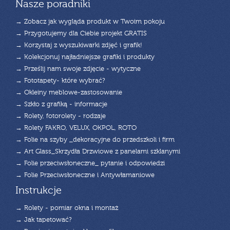
Nasze poradniki
→ Zobacz jak wygląda produkt w Twoim pokoju
→ Przygotujemy dla Ciebie projekt GRATIS
→ Korzystaj z wyszukiwarki zdjęć i grafik!
→ Kolekcjonuj najładniejsze grafiki i produkty
→ Prześlij nam swoje zdjęcie - wytyczne
→ Fototapety- które wybrać?
→ Okleiny meblowe-zastosowanie
→ Szkło z grafiką - informacje
→ Rolety, fotorolety - rodzaje
→ Rolety FAKRO, VELUX, OKPOL, ROTO
→ Folie na szyby _dekoracyjne do przedszkoli i firm
→ Art Glass_Skrzydła Drzwiowe z panelami szklanymi
→ Folie przeciwsłoneczne_ pytanie i odpowiedzi
→ Folie Przeciwsłoneczne i Antywłamaniowe
Instrukcje
→ Rolety - pomiar okna i montaż
→ Jak tapetować?