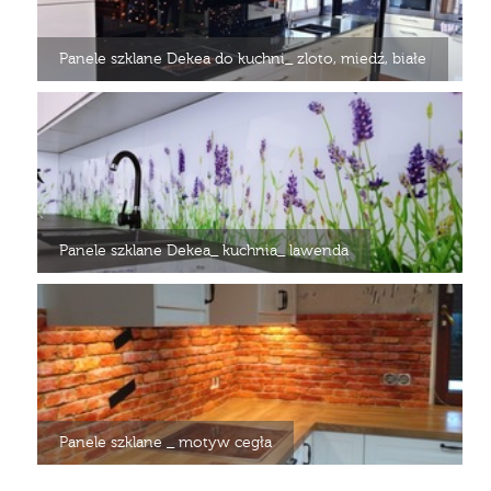
Panele szklane Dekea do kuchni_ zloto, miedź, białe
Panele szklane Dekea_ kuchnia_ lawenda
Panele szklane _ motyw cegła