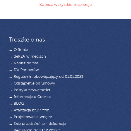
Zobacz wszystkie inspiracje
Troszkę o nas
→ O firmie
→ deKEA w mediach
→ Napisz do nas
→ Dla Partnerów
→ Regulamin obowiązujący od 01.01.2023 r.
→ Odstąpienie od umowy
→ Polityka prywatności
→ Informacje o Cookies
→ BLOG
→ Aranżacja biur i firm
→ Projektowanie wnętrz
→ Sale przedszkolne - dekoracje
→ Regulamin do 31.12.2022 r.