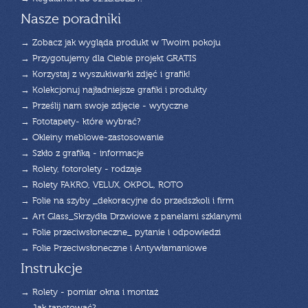
Nasze poradniki
→ Zobacz jak wygląda produkt w Twoim pokoju
→ Przygotujemy dla Ciebie projekt GRATIS
→ Korzystaj z wyszukiwarki zdjęć i grafik!
→ Kolekcjonuj najładniejsze grafiki i produkty
→ Prześlij nam swoje zdjęcie - wytyczne
→ Fototapety- które wybrać?
→ Okleiny meblowe-zastosowanie
→ Szkło z grafiką - informacje
→ Rolety, fotorolety - rodzaje
→ Rolety FAKRO, VELUX, OKPOL, ROTO
→ Folie na szyby _dekoracyjne do przedszkoli i firm
→ Art Glass_Skrzydła Drzwiowe z panelami szklanymi
→ Folie przeciwsłoneczne_ pytanie i odpowiedzi
→ Folie Przeciwsłoneczne i Antywłamaniowe
Instrukcje
→ Rolety - pomiar okna i montaż