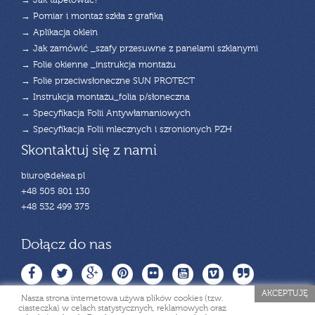
→ Jak tapetować?
→ Pomiar i montaż szkła z grafiką
→ Aplikacja oklein
→ Jak zamówić _szafy przesuwne z panelami szklanymi
→ Folie okienne _instrukcja montażu
→ Folie przeciwsłoneczne SUN PROTECT
→ Instrukcja montażu_folia p/słoneczna
→ Specyfikacja Folii Antywłamaniowych
→ Specyfikacja Folii mlecznych i szronionych PZH
Skontaktuj się z nami
biuro@dekea.pl
+48 505 801 130
+48 532 499 375
Dołącz do nas
AKCEPTUJĘ
Nasza strona internetowa używa plików cookies (tzw.
ciasteczka) w celach statystycznych, reklamowych oraz