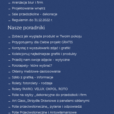
→ Aranżacja biur i firm
→ Projektowanie wnętrz
→ Sale przedszkolne - dekoracje
→ Regulamin do 31.12.2022 r.
Nasze poradniki
→ Zobacz jak wygląda produkt w Twoim pokoju
→ Przygotujemy dla Ciebie projekt GRATIS
→ Korzystaj z wyszukiwarki zdjęć i grafik!
→ Kolekcjonuj najładniejsze grafiki i produkty
→ Prześlij nam swoje zdjęcie - wytyczne
→ Fototapety- które wybrać?
→ Okleiny meblowe-zastosowanie
→ Szkło z grafiką - informacje
→ Rolety, fotorolety - rodzaje
→ Rolety FAKRO, VELUX, OKPOL, ROTO
→ Folie na szyby _dekoracyjne do przedszkoli i firm
→ Art Glass_Skrzydła Drzwiowe z panelami szklanymi
→ Folie przeciwsłoneczne_ pytanie i odpowiedzi
→ Folie Przeciwsłoneczne i Antywłamaniowe