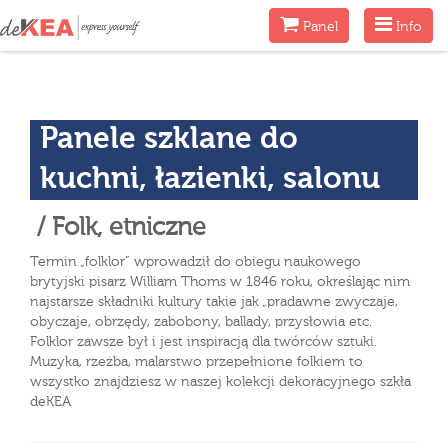
Menu
Menu
Panel
Info
Panele szklane do
kuchni, łazienki, salonu
/ Folk, etniczne
Termin „folklor” wprowadził do obiegu naukowego
brytyjski pisarz William Thoms w 1846 roku, określając nim
najstarsze składniki kultury takie jak „pradawne zwyczaje,
obyczaje, obrzędy, zabobony, ballady, przysłowia etc.
Folklor zawsze był i jest inspiracją dla twórców sztuki.
Muzyka, rzeżba, malarstwo przepełnione folkiem to
wszystko znajdziesz w naszej kolekcji dekoracyjnego szkła
deKEA