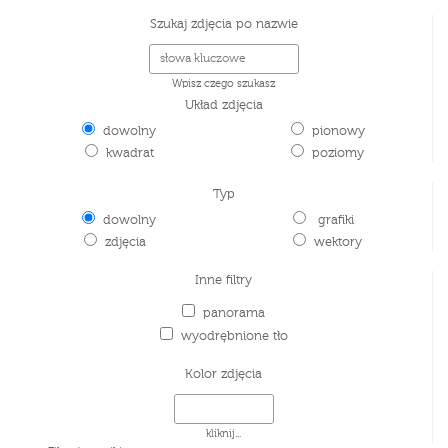
Szukaj zdjęcia po nazwie
Wpisz czego szukasz
Układ zdjęcia
dowolny
pionowy
kwadrat
poziomy
Typ
dowolny
grafiki
zdjęcia
wektory
Inne filtry
panorama
wyodrębnione tło
Kolor zdjęcia
kliknij...