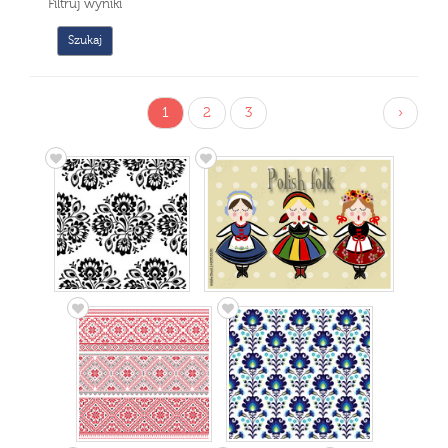
Filtruj wyniki
1
2
3
›