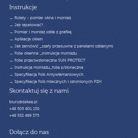
Instrukcje
→ Rolety - pomiar okna i montaż
→ Jak tapetować?
→ Pomiar i montaż szkła z grafiką
→ Aplikacja oklein
→ Jak zamówić _szafy przesuwne z panelami szklanymi
→ Folie okienne _instrukcja montażu
→ Folie przeciwsłoneczne SUN PROTECT
→ Instrukcja montażu_folia p/słoneczna
→ Specyfikacja Folii Antywłamaniowych
→ Specyfikacja Folii mlecznych i szronionych PZH
Skontaktuj się z nami
biuro@dekea.pl
+48 505 801 130
+48 532 499 375
Dołącz do nas