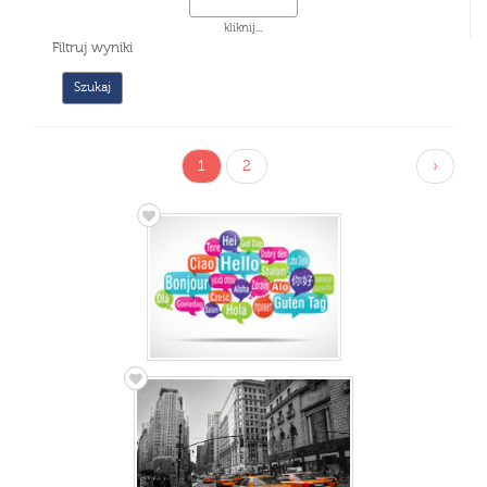
kliknij...
Filtruj wyniki
1
2
›