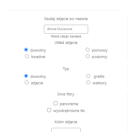
Szukaj zdjęcia po nazwie
Wpisz czego szukasz
Układ zdjęcia
dowolny
pionowy
kwadrat
poziomy
Typ
dowolny
grafiki
zdjęcia
wektory
Inne filtry
panorama
wyodrębnione tło
Kolor zdjęcia