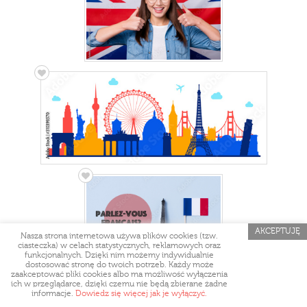
AKCEPTUJĘ
Nasza strona internetowa używa plików cookies (tzw.
ciasteczka) w celach statystycznych, reklamowych oraz
funkcjonalnych. Dzięki nim możemy indywidualnie
dostosować stronę do twoich potrzeb. Każdy może
zaakceptować pliki cookies albo ma możliwość wyłączenia
ich w przeglądarce, dzięki czemu nie będą zbierane żadne
informacje.
Dowiedz się więcej jak je wyłączyć.