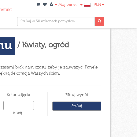
Mój panel
PLN
ontakt
onu
/ Kwiaty, ogród
 czasami brak nam czasu, żeby je zauważyć. Panele
piękną dekoracja Waszych ścian.
Kolor zdjęcia
Filtruj wyniki
kliknij...