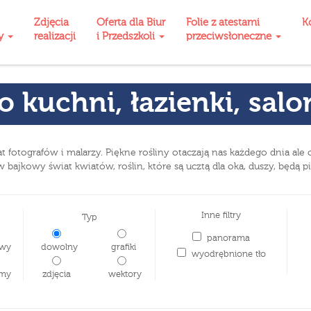
Zdjęcia
Oferta dla Biur
Folie z atestami
K
ty
realizacji
i Przedszkoli
przeciwsłoneczne
o kuchni, łazienki, sal
t fotografów i malarzy. Piękne rośliny otaczają nas każdego dnia ale
w bajkowy świat kwiatów, roślin, które są ucztą dla oka, duszy, będą 
Inne filtry
Typ
panorama
wy
dowolny
grafiki
wyodrębnione tło
my
zdjęcia
wektory