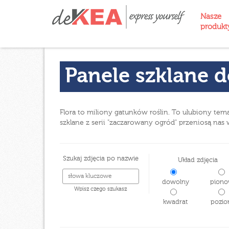
Nasze
produk
Panele szklane d
Flora to miliony gatunków roślin. To ulubiony tema
szklane z serii "zaczarowany ogród" przeniosą nas 
Szukaj zdjęcia po nazwie
Układ zdjęcia
dowolny
piono
Wpisz czego szukasz
kwadrat
pozio