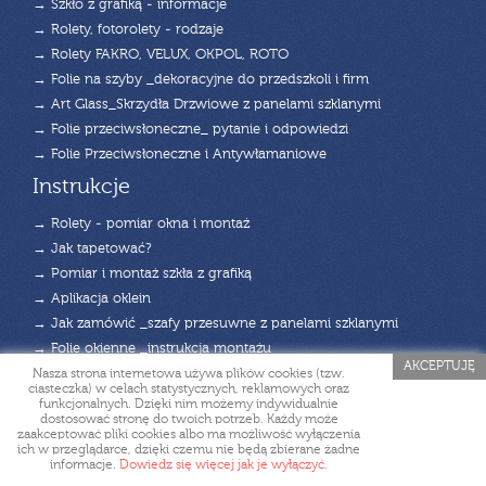
→ Szkło z grafiką - informacje
→ Rolety, fotorolety - rodzaje
→ Rolety FAKRO, VELUX, OKPOL, ROTO
→ Folie na szyby _dekoracyjne do przedszkoli i firm
→ Art Glass_Skrzydła Drzwiowe z panelami szklanymi
→ Folie przeciwsłoneczne_ pytanie i odpowiedzi
→ Folie Przeciwsłoneczne i Antywłamaniowe
Instrukcje
→ Rolety - pomiar okna i montaż
→ Jak tapetować?
→ Pomiar i montaż szkła z grafiką
→ Aplikacja oklein
→ Jak zamówić _szafy przesuwne z panelami szklanymi
→ Folie okienne _instrukcja montażu
AKCEPTUJĘ
→ Folie przeciwsłoneczne SUN PROTECT
Nasza strona internetowa używa plików cookies (tzw.
ciasteczka) w celach statystycznych, reklamowych oraz
→ Instrukcja montażu_folia p/słoneczna
funkcjonalnych. Dzięki nim możemy indywidualnie
dostosować stronę do twoich potrzeb. Każdy może
→ Specyfikacja Folii Antywłamaniowych
zaakceptować pliki cookies albo ma możliwość wyłączenia
→ Specyfikacja Folii mlecznych i szronionych PZH
ich w przeglądarce, dzięki czemu nie będą zbierane żadne
informacje.
Dowiedz się więcej jak je wyłączyć.
Skontaktuj się z nami