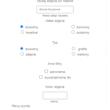
Szukaj zdjęcia po nazwie
Wpisz czego szukasz
Układ zdjęcia
dowolny
pionowy
kwadrat
poziomy
Typ
dowolny
grafiki
zdjęcia
wektory
Inne filtry
panorama
wyodrębnione tło
Kolor zdjęcia
kliknij...
Filtruj wyniki