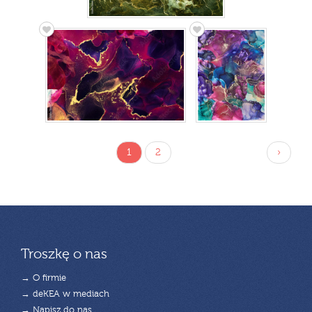
1
2
›
Troszkę o nas
→ O firmie
→ deKEA w mediach
→ Napisz do nas