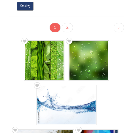
1
2
›