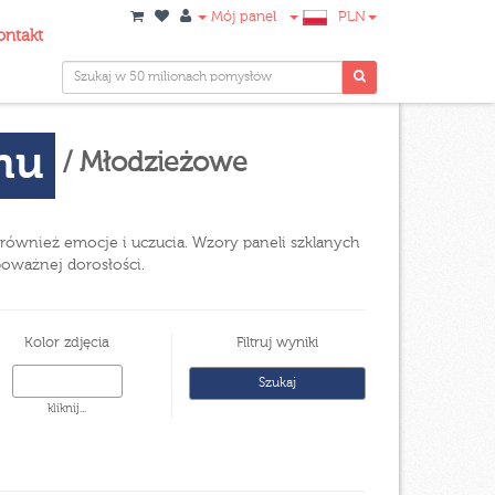
Mój panel
PLN
ontakt
onu
/ Młodzieżowe
 również emocje i uczucia. Wzory paneli szklanych
oważnej dorosłości.
Kolor zdjęcia
Filtruj wyniki
kliknij...