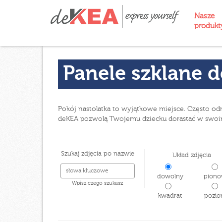
Nasze
produk
Panele szklane d
Pokój nastolatka to wyjątkowe miejsce. Często odm
deKEA pozwolą Twojemu dziecku dorastać w swoim 
Szukaj zdjęcia po nazwie
Układ zdjęcia
dowolny
piono
Wpisz czego szukasz
kwadrat
pozio