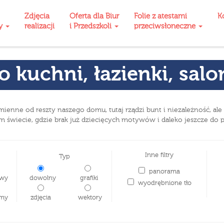
Zdjęcia
Oferta dla Biur
Folie z atestami
K
ty
realizacji
i Przedszkoli
przeciwsłoneczne
o kuchni, łazienki, sal
ienne od reszty naszego domu, tutaj rządzi bunt i niezależność, ale
świecie, gdzie brak już dziecięcych motywów i daleko jeszcze do p
Inne filtry
Typ
panorama
wy
dowolny
grafiki
wyodrębnione tło
my
zdjęcia
wektory