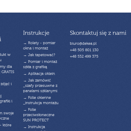
Instrukcje
Skontaktuj się z nami
i
→ Rolety - pomiar
biuro@dekea.pl
okna i montaż
+48 505 801 130
dukt w
→ Jak tapetować?
+48 532 499 375
u
→ Pomiar i montaż
emy dla
szkła z grafiką
t GRATIS
→ Aplikacja oklein
→ Jak zamówić
zdjęć i
_szafy przesuwne z
panelami szklanymi
j
→ Folie okienne
rafiki i
_instrukcja montażu
→ Folie
am swoje
przeciwsłoneczne
yczne
SUN PROTECT
- które
→ Instrukcja