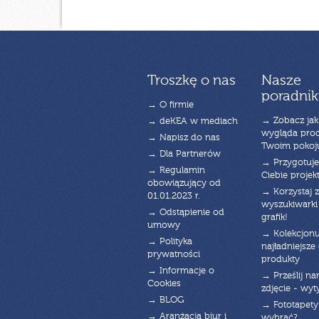
Troszkę o nas
Nasze
poradnik
→ O firmie
→ Zobacz jak
→ deKEA w mediach
wygląda pro
→ Napisz do nas
Twoim pokoj
→ Dla Partnerów
→ Przygotuj
→ Regulamin
Ciebie projek
obowiązujący od
→ Korzystaj z
01.01.2023 r.
wyszukiwarki 
→ Odstąpienie od
grafik!
umowy
→ Kolekcjonu
→ Polityka
najładniejsze g
prywatności
produkty
→ Informacje o
→ Prześlij n
Cookies
zdjęcie - wyt
→ BLOG
→ Fototapety
→ Aranżacja biur i
wybrać?