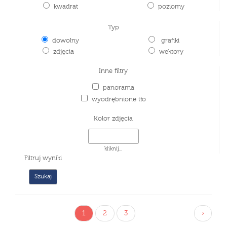
kwadrat
poziomy
Typ
dowolny
grafiki
zdjęcia
wektory
Inne filtry
panorama
wyodrębnione tło
Kolor zdjęcia
kliknij...
Filtruj wyniki
1
2
3
›