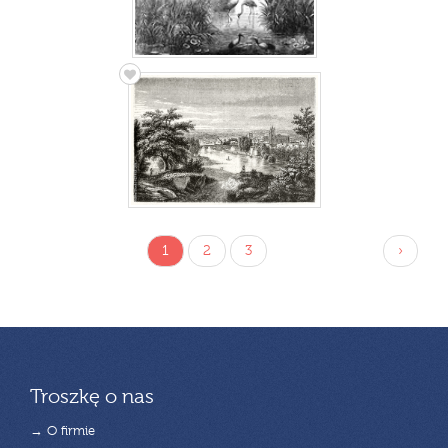
1
2
3
›
Troszkę o nas
→ O firmie