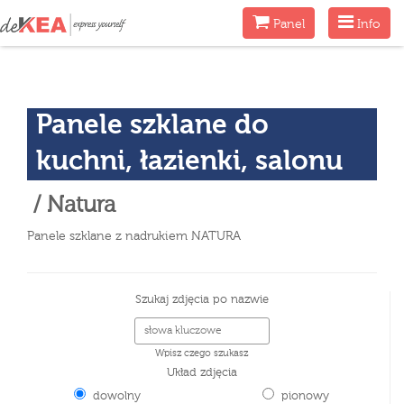
Menu
Menu
Panel
Info
Panele szklane do
kuchni, łazienki, salonu
/ Natura
Panele szklane z nadrukiem NATURA
Szukaj zdjęcia po nazwie
Wpisz czego szukasz
Układ zdjęcia
dowolny
pionowy