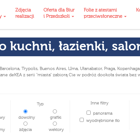
Zdjęcia
Oferta dla Biur
Folie z atestami
K
ty
realizacji
i Przedszkoli
przeciwsłoneczne
o kuchni, łazienki, sal
rcelona, Trypolis, Buenos Aires, LIma, Ułanabator, Praga, Kopenhaga 
ane deKEA z serii "miasta" zabiorą Cie w podróż dookoła świata bez 
Inne filtry
Typ
panorama
wy
dowolny
grafiki
wyodrębnione tło
my
zdjęcia
wektory