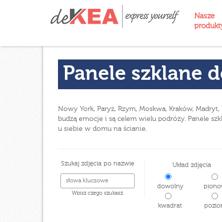
Nasze
produk
Panele szklane d
Nowy York, Paryż, Rzym, Moskwa, Kraków, Madryt, Ba
budzą emocje i są celem wielu podróży. Panele szkl
u siebie w domu na ścianie.
Szukaj zdjęcia po nazwie
Układ zdjęcia
dowolny
piono
Wpisz czego szukasz
kwadrat
pozio