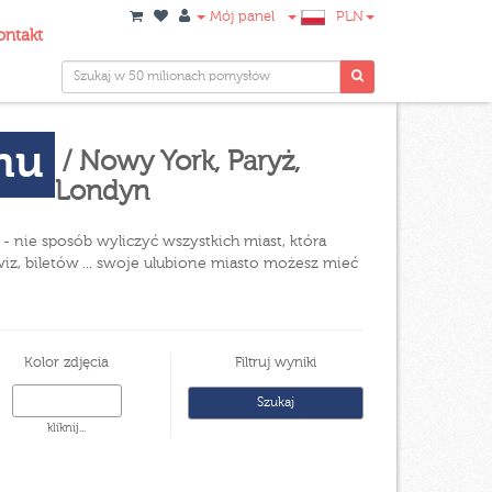
Mój panel
PLN
ontakt
onu
/ Nowy York, Paryż,
Londyn
- nie sposób wyliczyć wszystkich miast, która
wiz, biletów ... swoje ulubione miasto możesz mieć
Kolor zdjęcia
Filtruj wyniki
kliknij...