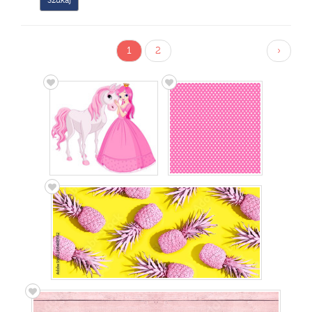
1
2
›