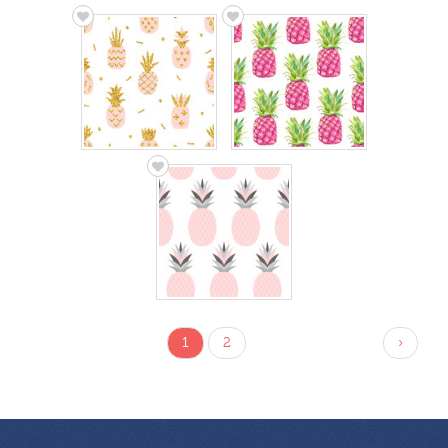
1
2
›