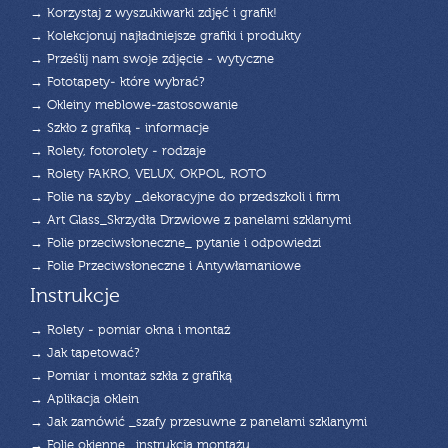
→ Korzystaj z wyszukiwarki zdjęć i grafik!
→ Kolekcjonuj najładniejsze grafiki i produkty
→ Prześlij nam swoje zdjęcie - wytyczne
→ Fototapety- które wybrać?
→ Okleiny meblowe-zastosowanie
→ Szkło z grafiką - informacje
→ Rolety, fotorolety - rodzaje
→ Rolety FAKRO, VELUX, OKPOL, ROTO
→ Folie na szyby _dekoracyjne do przedszkoli i firm
→ Art Glass_Skrzydła Drzwiowe z panelami szklanymi
→ Folie przeciwsłoneczne_ pytanie i odpowiedzi
→ Folie Przeciwsłoneczne i Antywłamaniowe
Instrukcje
→ Rolety - pomiar okna i montaż
→ Jak tapetować?
→ Pomiar i montaż szkła z grafiką
→ Aplikacja oklein
→ Jak zamówić _szafy przesuwne z panelami szklanymi
→ Folie okienne _instrukcja montażu