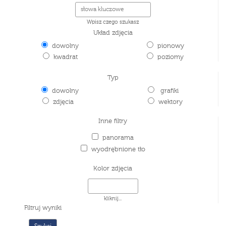
Wpisz czego szukasz
Układ zdjęcia
dowolny
pionowy
kwadrat
poziomy
Typ
dowolny
grafiki
zdjęcia
wektory
Inne filtry
panorama
wyodrębnione tło
Kolor zdjęcia
kliknij...
Filtruj wyniki