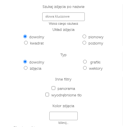
Szukaj zdjęcia po nazwie
Wpisz czego szukasz
Układ zdjęcia
dowolny
pionowy
kwadrat
poziomy
Typ
dowolny
grafiki
zdjęcia
wektory
Inne filtry
panorama
wyodrębnione tło
Kolor zdjęcia
kliknij...