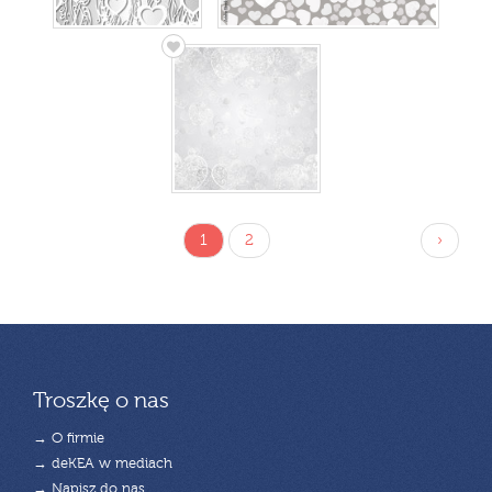
1
2
›
Troszkę o nas
→ O firmie
→ deKEA w mediach
→ Napisz do nas