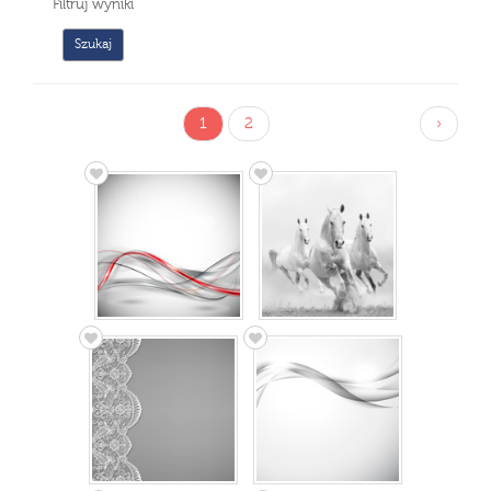
Filtruj wyniki
1
2
›