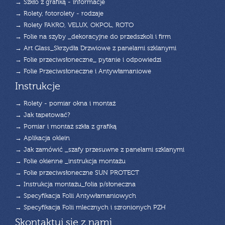
→ Szkło z grafiką - informacje
→ Rolety, fotorolety - rodzaje
→ Rolety FAKRO, VELUX, OKPOL, ROTO
→ Folie na szyby _dekoracyjne do przedszkoli i firm
→ Art Glass_Skrzydła Drzwiowe z panelami szklanymi
→ Folie przeciwsłoneczne_ pytanie i odpowiedzi
→ Folie Przeciwsłoneczne i Antywłamaniowe
Instrukcje
→ Rolety - pomiar okna i montaż
→ Jak tapetować?
→ Pomiar i montaż szkła z grafiką
→ Aplikacja oklein
→ Jak zamówić _szafy przesuwne z panelami szklanymi
→ Folie okienne _instrukcja montażu
→ Folie przeciwsłoneczne SUN PROTECT
→ Instrukcja montażu_folia p/słoneczna
→ Specyfikacja Folii Antywłamaniowych
→ Specyfikacja Folii mlecznych i szronionych PZH
Skontaktuj się z nami