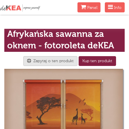
Menu
Menu
Panel
Info
Afrykańska sawanna za
oknem - fotoroleta deKEA
Zapytaj o ten produkt
Kup ten produkt