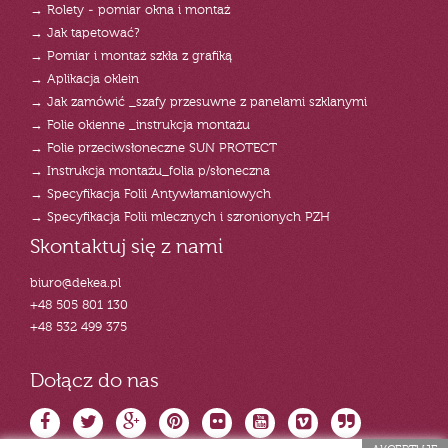
→ Rolety - pomiar okna i montaż
→ Jak tapetować?
→ Pomiar i montaż szkła z grafiką
→ Aplikacja oklein
→ Jak zamówić _szafy przesuwne z panelami szklanymi
→ Folie okienne _instrukcja montażu
→ Folie przeciwsłoneczne SUN PROTECT
→ Instrukcja montażu_folia p/słoneczna
→ Specyfikacja Folii Antywłamaniowych
→ Specyfikacja Folii mlecznych i szronionych PZH
Skontaktuj się z nami
biuro@dekea.pl
+48 505 801 130
+48 532 499 375
Dołącz do nas