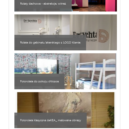
Rolety dachowe - abstrakcja, witraż
Roleta do gabinetu lekarskiego z LOGO klienta
Fotoroleta do pokoju chłopca
Fotoroleta klasyczna deKEA_ malowane obrazy