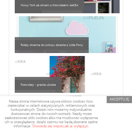
Nowy York za oknem z fotoroletami deKEA
Rolety okienne do pokoju dziecka z Little Pony
Fotorolety - grecka uliczka
AKCEPTUJĘ
Nasza strona internetowa używa plików cookies (tzw.
ciasteczka) w celach statystycznych, reklamowych oraz
funkcjonalnych. Dzięki nim możemy indywidualnie
dostosować stronę do twoich potrzeb. Każdy może
zaakceptować pliki cookies albo ma możliwość wyłączenia
ich w przeglądarce, dzięki czemu nie będą zbierane żadne
Fotoroleta Dekea do fryzjera
informacje.
Dowiedz się więcej jak je wyłączyć.