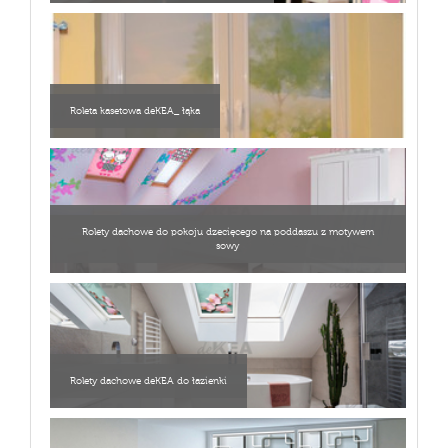
Roleta kasetowa deKEA_ łąka
Rolety dachowe do pokoju dzecięcego na poddaszu z motywem
sowy
Rolety dachowe deKEA do łazienki