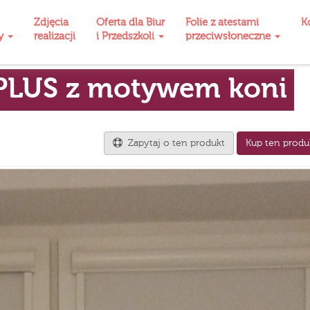
Zdjęcia
Oferta dla Biur
Folie z atestami
K
ty
realizacji
i Przedszkoli
przeciwsłoneczne
 PLUS z motywem koni
Zapytaj o ten produkt
Kup ten produ