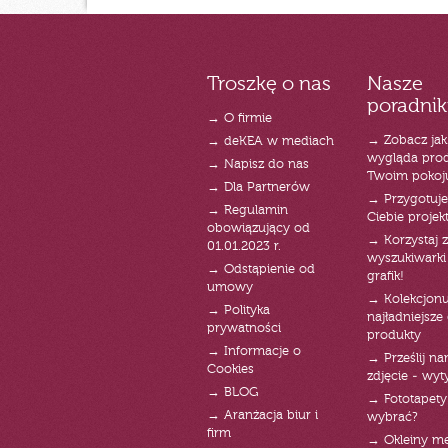
Troszkę o nas
Nasze
poradnik
→ O firmie
→ Zobacz jak
→ deKEA w mediach
wygląda pro
→ Napisz do nas
Twoim pokoj
→ Dla Partnerów
→ Przygotuj
→ Regulamin
Ciebie projek
obowiązujący od
→ Korzystaj z
01.01.2023 r.
wyszukiwarki 
→ Odstąpienie od
grafik!
umowy
→ Kolekcjonu
→ Polityka
najładniejsze g
prywatności
produkty
→ Informacje o
→ Prześlij n
Cookies
zdjęcie - wyt
→ BLOG
→ Fototapety
→ Aranżacja biur i
wybrać?
firm
→ Okleiny m