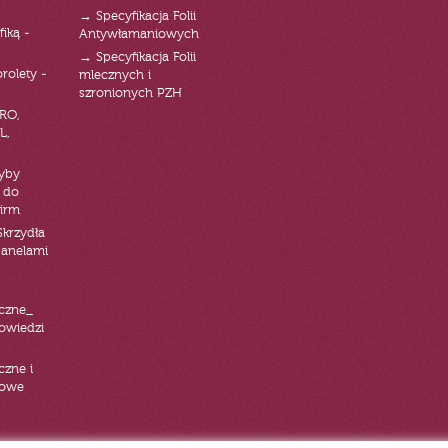
→ Specyfikacja Folii
fiką -
Antywłamaniowych
→ Specyfikacja Folii
orolety -
mlecznych i
szronionych PZH
RO,
L,
zyby
 do
firm
Skrzydła
panelami
czne_
powiedzi
czne i
iowe