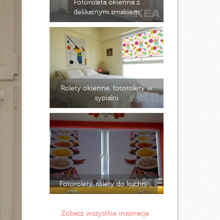
Fotoroleta okienna z
delikatnym smakiem
Rolety okienne, fotorolety w
sypialni
Fotorolety, rolety do kuchni
Zobacz wszystkie inspiracje