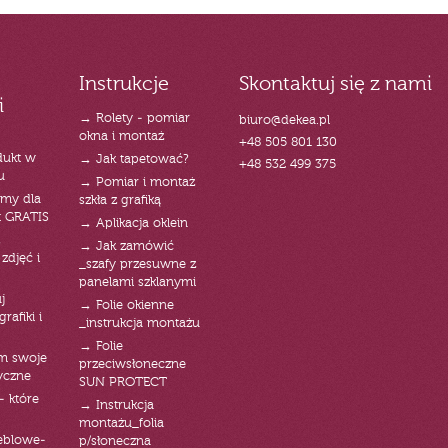
Instrukcje
Skontaktuj się z nami
i
→ Rolety - pomiar
biuro@dekea.pl
okna i montaż
+48 505 801 130
dukt w
→ Jak tapetować?
+48 532 499 375
u
→ Pomiar i montaż
emy dla
szkła z grafiką
t GRATIS
→ Aplikacja oklein
→ Jak zamówić
zdjęć i
_szafy przesuwne z
panelami szklanymi
j
→ Folie okienne
rafiki i
_instrukcja montażu
→ Folie
am swoje
przeciwsłoneczne
yczne
SUN PROTECT
- które
→ Instrukcja
montażu_folia
eblowe-
p/słoneczna