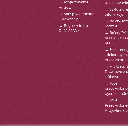
→ Projektowanie
zastosowanie
wnętrz
→ Szkło z gra
→ Sale przedszkolne
informacje
- dekoracje
→ Rolety, fot
→ Regulamin do
rodzaje
31.12.2022 r.
→ Rolety FAK
VELUX, OKPO
ROTO
→ Folie na s
_dekoracyjne
przedszkoli i 
→ Art Glass_
Drzwiowe z 
szklanymi
→ Folie
przeciwsłone
pytanie i od
→ Folie
Przeciwsłone
Antywłaman