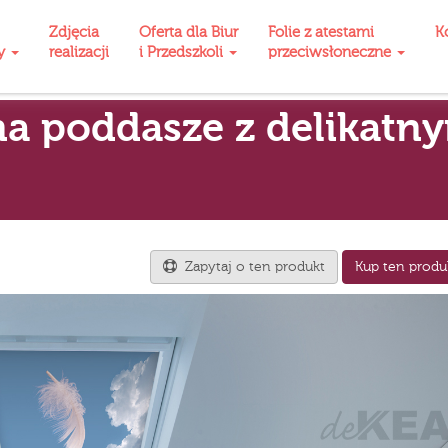
Zdjęcia
Oferta dla Biur
Folie z atestami
K
ty
realizacji
i Przedszkoli
przeciwsłoneczne
a poddasze z delikatn
Zapytaj o ten produkt
Kup ten produ