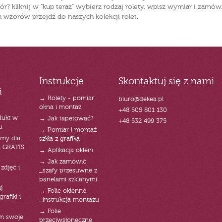
? kliknij w "kup teraz" wybierz rodzaj rolety, wpisz wymiar i zamów
 wzorów przejdź do naszych kolekcji rolet.
Instrukcje
Skontaktuj się z nami
i
→ Rolety - pomiar
biuro@dekea.pl
okna i montaż
+48 505 801 130
dukt w
→ Jak tapetować?
+48 532 499 375
u
→ Pomiar i montaż
emy dla
szkła z grafiką
t GRATIS
→ Aplikacja oklein
→ Jak zamówić
zdjęć i
_szafy przesuwne z
panelami szklanymi
j
→ Folie okienne
rafiki i
_instrukcja montażu
→ Folie
am swoje
przeciwsłoneczne