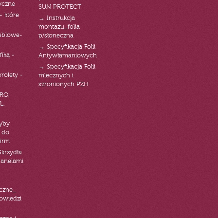
yczne
SUN PROTECT
- które
→ Instrukcja
montażu_folia
eblowe-
p/słoneczna
→ Specyfikacja Folii
fiką -
Antywłamaniowych
→ Specyfikacja Folii
orolety -
mlecznych i
szronionych PZH
RO,
L,
zyby
 do
firm
Skrzydła
panelami
czne_
powiedzi