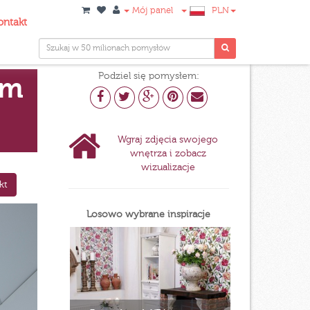
Mój panel
PLN
ontakt
Podziel się pomysłem:
ym
Wgraj zdjęcia swojego
wnętrza i zobacz
wizualizacje
kt
Losowo wybrane inspiracje