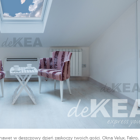
awet w deszczowy dzień zaskoczy twoich gości. Okna Velux, Fakro,