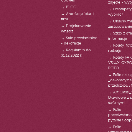
Cookies
zdjęcie - wyt
→ BLOG
→ Fototapety
→ Aranżacja biur i
wybrać?
firm
→ Okleiny m
→ Projektowanie
zastosowanie
wnętrz
→ Szkło z gra
→ Sale przedszkolne
informacje
- dekoracje
→ Rolety, fot
→ Regulamin do
rodzaje
31.12.2022 r.
→ Rolety FAK
VELUX, OKPO
ROTO
→ Folie na s
_dekoracyjne
przedszkoli i 
→ Art Glass_
Drzwiowe z 
szklanymi
→ Folie
przeciwsłone
pytanie i od
→ Folie