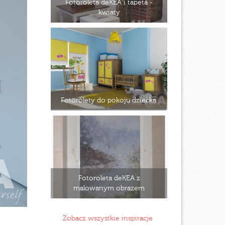
Fotoroleta deKEA i tapeta -
kwiaty
Fotorolety do pokoju dziecka
Fotoroleta deKEA z
malowanym obrazem
Zobacz wszystkie inspiracje