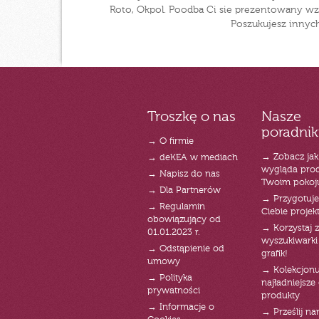
Roto, Okpol. Poodba Ci sie prezentowany wzór
Poszukujesz innych
Troszkę o nas
Nasze
poradnik
→ O firmie
→ Zobacz jak
→ deKEA w mediach
wygląda pro
→ Napisz do nas
Twoim pokoj
→ Dla Partnerów
→ Przygotuj
→ Regulamin
Ciebie projek
obowiązujący od
→ Korzystaj z
01.01.2023 r.
wyszukiwarki 
→ Odstąpienie od
grafik!
umowy
→ Kolekcjonu
→ Polityka
najładniejsze g
prywatności
produkty
→ Informacje o
→ Prześlij n