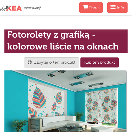
Menu
Menu
Panel
Info
Fotorolety z grafiką -
kolorowe liście na oknach
Zapytaj o ten produkt
Kup ten produkt