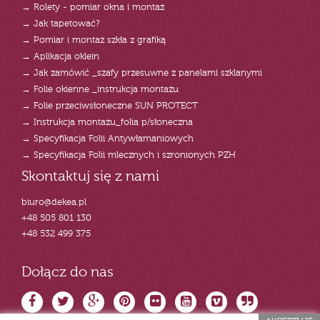
→ Rolety - pomiar okna i montaż
→ Jak tapetować?
→ Pomiar i montaż szkła z grafiką
→ Aplikacja oklein
→ Jak zamówić _szafy przesuwne z panelami szklanymi
→ Folie okienne _instrukcja montażu
→ Folie przeciwsłoneczne SUN PROTECT
→ Instrukcja montażu_folia p/słoneczna
→ Specyfikacja Folii Antywłamaniowych
→ Specyfikacja Folii mlecznych i szronionych PZH
Skontaktuj się z nami
biuro@dekea.pl
+48 505 801 130
+48 532 499 375
Dołącz do nas