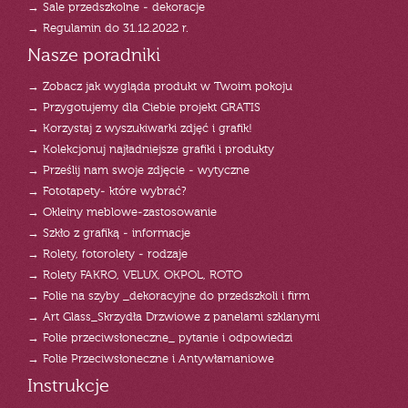
→ Sale przedszkolne - dekoracje
→ Regulamin do 31.12.2022 r.
Nasze poradniki
→ Zobacz jak wygląda produkt w Twoim pokoju
→ Przygotujemy dla Ciebie projekt GRATIS
→ Korzystaj z wyszukiwarki zdjęć i grafik!
→ Kolekcjonuj najładniejsze grafiki i produkty
→ Prześlij nam swoje zdjęcie - wytyczne
→ Fototapety- które wybrać?
→ Okleiny meblowe-zastosowanie
→ Szkło z grafiką - informacje
→ Rolety, fotorolety - rodzaje
→ Rolety FAKRO, VELUX, OKPOL, ROTO
→ Folie na szyby _dekoracyjne do przedszkoli i firm
→ Art Glass_Skrzydła Drzwiowe z panelami szklanymi
→ Folie przeciwsłoneczne_ pytanie i odpowiedzi
→ Folie Przeciwsłoneczne i Antywłamaniowe
Instrukcje