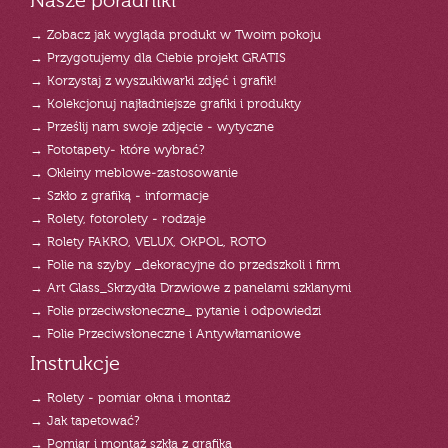
Nasze poradniki
→ Zobacz jak wygląda produkt w Twoim pokoju
→ Przygotujemy dla Ciebie projekt GRATIS
→ Korzystaj z wyszukiwarki zdjęć i grafik!
→ Kolekcjonuj najładniejsze grafiki i produkty
→ Prześlij nam swoje zdjęcie - wytyczne
→ Fototapety- które wybrać?
→ Okleiny meblowe-zastosowanie
→ Szkło z grafiką - informacje
→ Rolety, fotorolety - rodzaje
→ Rolety FAKRO, VELUX, OKPOL, ROTO
→ Folie na szyby _dekoracyjne do przedszkoli i firm
→ Art Glass_Skrzydła Drzwiowe z panelami szklanymi
→ Folie przeciwsłoneczne_ pytanie i odpowiedzi
→ Folie Przeciwsłoneczne i Antywłamaniowe
Instrukcje
→ Rolety - pomiar okna i montaż
→ Jak tapetować?
→ Pomiar i montaż szkła z grafiką