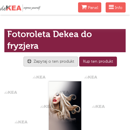
Menu
Menu
Panel
Info
Fotoroleta Dekea do
fryzjera
Zapytaj o ten produkt
Kup ten produkt