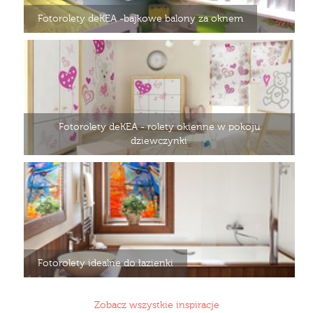
Fotorolety deKEA -bajkowe balony za oknem
Fotorolety deKEA - rolety okienne w pokoju
dziewczynki
Fotorolety idealne do łazienki
Zobacz wszystkie inspiracje