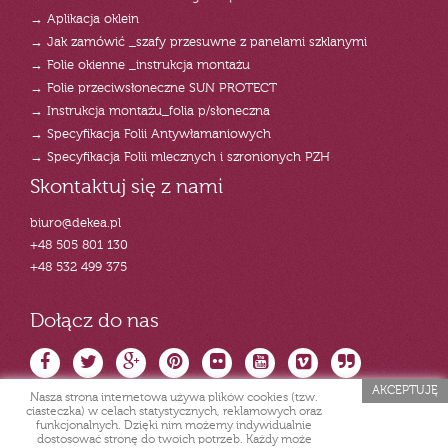
→ Aplikacja oklein
→ Jak zamówić _szafy przesuwne z panelami szklanymi
→ Folie okienne _instrukcja montażu
→ Folie przeciwsłoneczne SUN PROTECT
→ Instrukcja montażu_folia p/słoneczna
→ Specyfikacja Folii Antywłamaniowych
→ Specyfikacja Folii mlecznych i szronionych PZH
Skontaktuj się z nami
biuro@dekea.pl
+48 505 801 130
+48 532 499 375
Dołącz do nas
AKCEPTUJĘ
Nasza strona internetowa używa plików cookies (tzw.
ciasteczka) w celach statystycznych, reklamowych oraz
funkcjonalnych. Dzięki nim możemy indywidualnie
dostosować stronę do twoich potrzeb. Każdy może