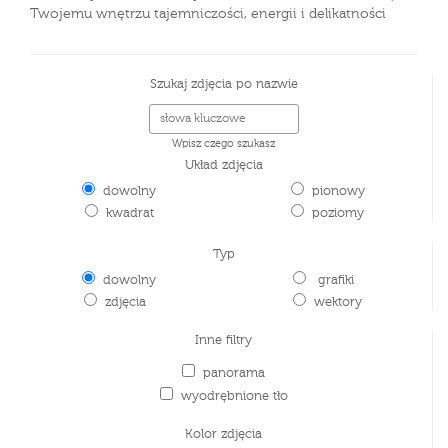
Twojemu wnętrzu tajemniczości, energii i delikatności
Szukaj zdjęcia po nazwie
Wpisz czego szukasz
Układ zdjęcia
dowolny
pionowy
kwadrat
poziomy
Typ
dowolny
grafiki
zdjęcia
wektory
Inne filtry
panorama
wyodrębnione tło
Kolor zdjęcia