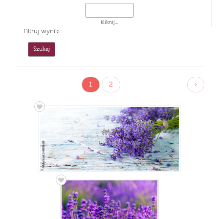
kliknij...
Filtruj wyniki
1
2
›