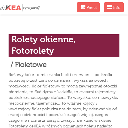
Menu
Menu
Panel
Info
Rolety okienne,
Fotorolety
/ Fioletowe
Różowy kolor to mieszanka bieli i czerwieni - podkreśla
potrzebę przestrzeni do działania i wykazania swoich
możliwości. Kolor fioletowy to magia zewnętrznej otoczki
płomienia, to ślad dymu z kadzidła, to czasami tajemniczy
poblask zachodzącego słońca… To wszystko, co niezwykłe,
niecodzienne, tajemnicze… To właśnie kojący i
wyciszający fiolet pobudza nas do tego, by oderwać się od
szarej codzienności i poszukać czegoś więcej, czegoś,
czego nie można zmierzyć, zważyć, ani kupić w sklepie.
Fotorolety deKEA w różnych odcieniach fioletu nadadzą