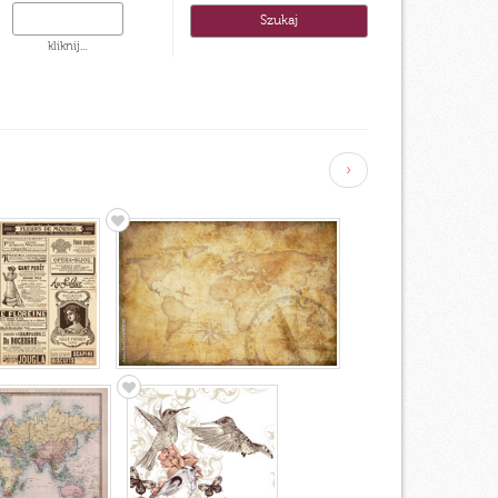
kliknij...
›