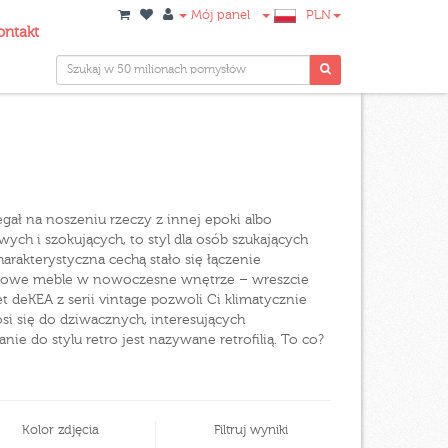
Mój panel
PLN
ontakt
egał na noszeniu rzeczy z innej epoki albo
ch i szokujących, to styl dla osób szukających
rakterystyczna cechą stało się łączenie
ylowe meble w nowoczesne wnętrze – wreszcie
deKEA z serii vintage pozwoli Ci klimatycznie
osi się do dziwacznych, interesujących
e do stylu retro jest nazywane retrofilią. To co?
Kolor zdjęcia
Filtruj wyniki