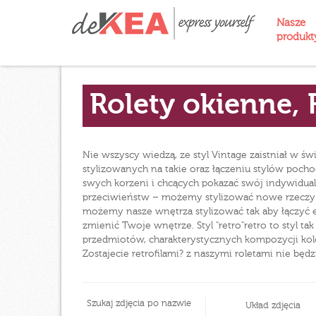
Nasze
produk
Rolety okienne, 
Nie wszyscy wiedzą, ze styl Vintage zaistniał w św
stylizowanych na takie oraz łączeniu stylów pocho
swych korzeni i chcących pokazać swój indywiduali
przeciwieństw – możemy stylizować nowe rzeczy
możemy nasze wnętrza stylizować tak aby łączyć e
zmienić Twoje wnętrze. Styl "retro"retro to styl t
przedmiotów, charakterystycznych kompozycji kolor
Zostajecie retrofilami? z naszymi roletami nie będz
Szukaj zdjęcia po nazwie
Układ zdjęcia