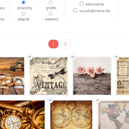
panorama
wy
dowolny
grafiki
wyodrębnione tło
my
zdjęcia
wektory
1
2