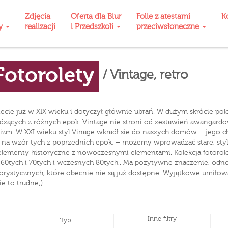
Zdjęcia
Oferta dla Biur
Folie z atestami
K
ty
realizacji
i Przedszkoli
przeciwsłoneczne
Fotorolety
/ Vintage, retro
iecie już w XIX wieku i dotyczył głównie ubrań. W dużym skrócie pol
dzących z różnych epok. Vintage nie stroni od zestawień awangardowy
zm. W XXI wieku styl Vinage wkradł sie do naszych domów – jego cha
 na wzór tych z poprzednich epok, – możemy wprowadzać stare, st
lementy historyczne z nowoczesnymi elementami. Kolekcja fotorolet 
ak 60tych i 70tych i wczesnych 80tych . Ma pozytywne znaczenie, odn
ystycznych, które obecnie nie są już dostępne. Wyjątkowe umiłowani
ie to trudne;)
Inne filtry
Typ