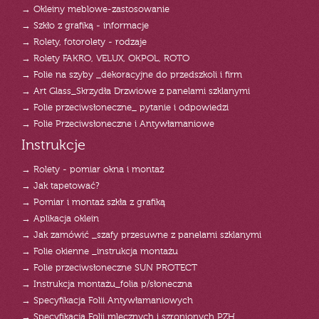
→ Okleiny meblowe-zastosowanie
→ Szkło z grafiką - informacje
→ Rolety, fotorolety - rodzaje
→ Rolety FAKRO, VELUX, OKPOL, ROTO
→ Folie na szyby _dekoracyjne do przedszkoli i firm
→ Art Glass_Skrzydła Drzwiowe z panelami szklanymi
→ Folie przeciwsłoneczne_ pytanie i odpowiedzi
→ Folie Przeciwsłoneczne i Antywłamaniowe
Instrukcje
→ Rolety - pomiar okna i montaż
→ Jak tapetować?
→ Pomiar i montaż szkła z grafiką
→ Aplikacja oklein
→ Jak zamówić _szafy przesuwne z panelami szklanymi
→ Folie okienne _instrukcja montażu
→ Folie przeciwsłoneczne SUN PROTECT
→ Instrukcja montażu_folia p/słoneczna
→ Specyfikacja Folii Antywłamaniowych
→ Specyfikacja Folii mlecznych i szronionych PZH