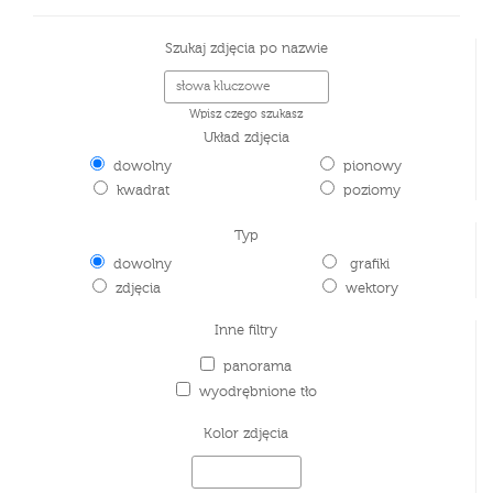
Szukaj zdjęcia po nazwie
Wpisz czego szukasz
Układ zdjęcia
dowolny
pionowy
kwadrat
poziomy
Typ
dowolny
grafiki
zdjęcia
wektory
Inne filtry
panorama
wyodrębnione tło
Kolor zdjęcia