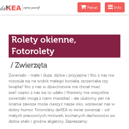
Menu
Menu
Panel
Info
Rolety okienne,
Fotorolety
/ Zwierzęta
Zwierzaki - małe i duże, dzikie i przyjazne:) Kto z nas nie
rozczula się na widok małego kociaka, szczeniaka czy
lwiątka? Kto z nas w dzieciństwie nie chciał mieć
psa?..części z nas się to udało:) Niestety nie wszystkie
zwierzaki mogą z nami mieszkać - ale ulubiony pet na
ścianie zawsze może cieszyć nasze oko, wprawiać nas w
dobry humor. Fotorolety deKEA to świat zwierząt - od
małych pracowitych mrówek, kochanych dachowców po
dzikie ptaki i groźne aligatory, Zapraszamy.