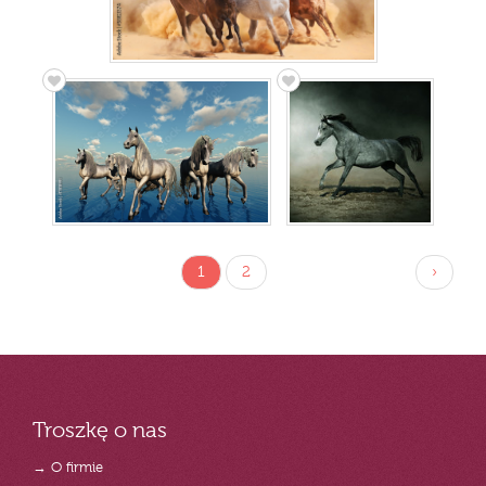
1
2
›
Troszkę o nas
→ O firmie