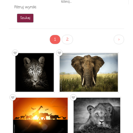
kliknij...
Filtruj wyniki
1
2
›