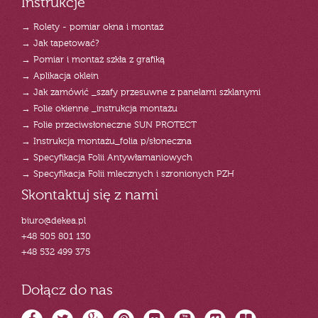
Instrukcje
→ Rolety - pomiar okna i montaż
→ Jak tapetować?
→ Pomiar i montaż szkła z grafiką
→ Aplikacja oklein
→ Jak zamówić _szafy przesuwne z panelami szklanymi
→ Folie okienne _instrukcja montażu
→ Folie przeciwsłoneczne SUN PROTECT
→ Instrukcja montażu_folia p/słoneczna
→ Specyfikacja Folii Antywłamaniowych
→ Specyfikacja Folii mlecznych i szronionych PZH
Skontaktuj się z nami
biuro@dekea.pl
+48 505 801 130
+48 532 499 375
Dołącz do nas