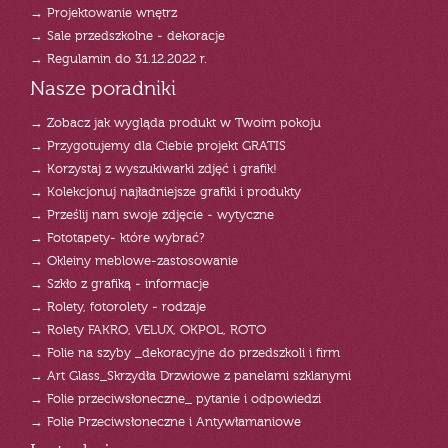
→ Projektowanie wnętrz
→ Sale przedszkolne - dekoracje
→ Regulamin do 31.12.2022 r.
Nasze poradniki
→ Zobacz jak wygląda produkt w Twoim pokoju
→ Przygotujemy dla Ciebie projekt GRATIS
→ Korzystaj z wyszukiwarki zdjęć i grafik!
→ Kolekcjonuj najładniejsze grafiki i produkty
→ Prześlij nam swoje zdjęcie - wytyczne
→ Fototapety- które wybrać?
→ Okleiny meblowe-zastosowanie
→ Szkło z grafiką - informacje
→ Rolety, fotorolety - rodzaje
→ Rolety FAKRO, VELUX, OKPOL, ROTO
→ Folie na szyby _dekoracyjne do przedszkoli i firm
→ Art Glass_Skrzydła Drzwiowe z panelami szklanymi
→ Folie przeciwsłoneczne_ pytanie i odpowiedzi
→ Folie Przeciwsłoneczne i Antywłamaniowe