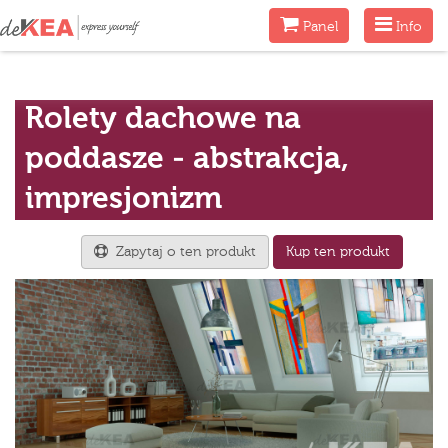
Menu
Menu
Panel
Info
Rolety dachowe na
poddasze - abstrakcja,
impresjonizm
Zapytaj o ten produkt
Kup ten produkt