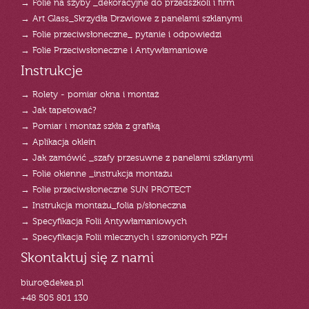
→ Folie na szyby _dekoracyjne do przedszkoli i firm
→ Art Glass_Skrzydła Drzwiowe z panelami szklanymi
→ Folie przeciwsłoneczne_ pytanie i odpowiedzi
→ Folie Przeciwsłoneczne i Antywłamaniowe
Instrukcje
→ Rolety - pomiar okna i montaż
→ Jak tapetować?
→ Pomiar i montaż szkła z grafiką
→ Aplikacja oklein
→ Jak zamówić _szafy przesuwne z panelami szklanymi
→ Folie okienne _instrukcja montażu
→ Folie przeciwsłoneczne SUN PROTECT
→ Instrukcja montażu_folia p/słoneczna
→ Specyfikacja Folii Antywłamaniowych
→ Specyfikacja Folii mlecznych i szronionych PZH
Skontaktuj się z nami
biuro@dekea.pl
+48 505 801 130