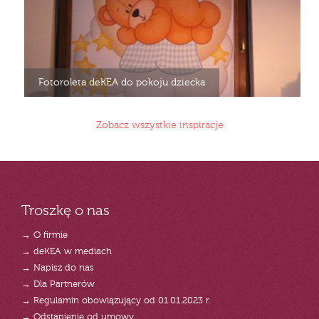
Fotoroleta deKEA do pokoju dziecka
Zobacz wszystkie inspiracje
Troszkę o nas
→ O firmie
→ deKEA w mediach
→ Napisz do nas
→ Dla Partnerów
→ Regulamin obowiązujący od 01.01.2023 r.
→ Odstąpienie od umowy