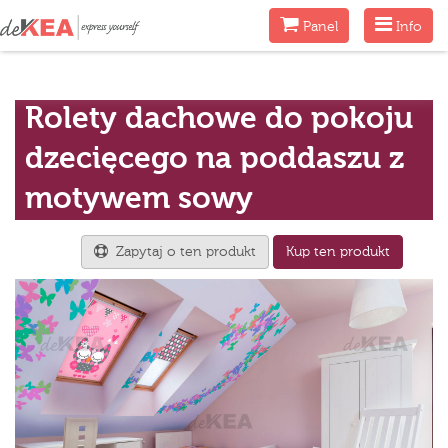
Menu
Menu
Panel
Info
Rolety dachowe do pokoju
dzecięcego na poddaszu z
motywem sowy
Zapytaj o ten produkt
Kup ten produkt