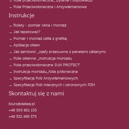
→ Folie przeciwsłoneczne_ pytanie i odpowiedzi
→ Folie Przeciwsłoneczne i Antywłamaniowe
Instrukcje
→ Rolety - pomiar okna i montaż
→ Jak tapetować?
→ Pomiar i montaż szkła z grafiką
→ Aplikacja oklein
→ Jak zamówić _szafy przesuwne z panelami szklanymi
→ Folie okienne _instrukcja montażu
→ Folie przeciwsłoneczne SUN PROTECT
→ Instrukcja montażu_folia p/słoneczna
→ Specyfikacja Folii Antywłamaniowych
→ Specyfikacja Folii mlecznych i szronionych PZH
Skontaktuj się z nami
biuro@dekea.pl
+48 505 801 130
+48 532 499 375