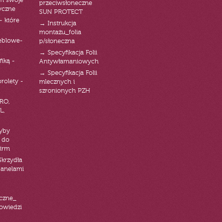
am swoje
przeciwsłoneczne
yczne
SUN PROTECT
- które
→ Instrukcja
montażu_folia
eblowe-
p/słoneczna
→ Specyfikacja Folii
fiką -
Antywłamaniowych
→ Specyfikacja Folii
orolety -
mlecznych i
szronionych PZH
RO,
L,
zyby
 do
firm
Skrzydła
panelami
czne_
powiedzi