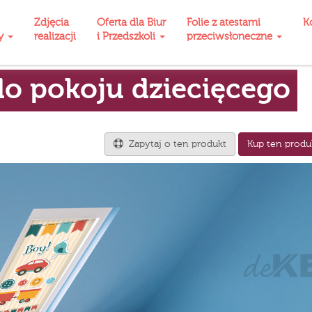
Zdjęcia
Oferta dla Biur
Folie z atestami
K
ty
realizacji
i Przedszkoli
przeciwsłoneczne
o pokoju dziecięcego
Zapytaj o ten produkt
Kup ten produ