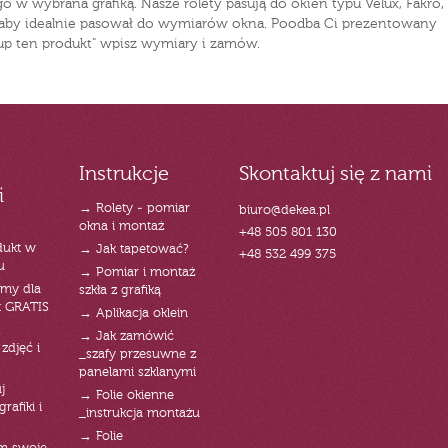
 w wybrana grafiką. Nasze rolety pasują do okien typu Velux, Fakro,
, aby idealnie pasował do wymiarów okna. Poodba Ci prezentowany
"kup ten produkt" wpisz wymiary i zamów.
Instrukcje
Skontaktuj się z nami
i
→ Rolety - pomiar
biuro@dekea.pl
okna i montaż
+48 505 801 130
dukt w
→ Jak tapetować?
+48 532 499 375
u
→ Pomiar i montaż
emy dla
szkła z grafiką
t GRATIS
→ Aplikacja oklein
→ Jak zamówić
zdjęć i
_szafy przesuwne z
panelami szklanymi
j
→ Folie okienne
rafiki i
_instrukcja montażu
→ Folie