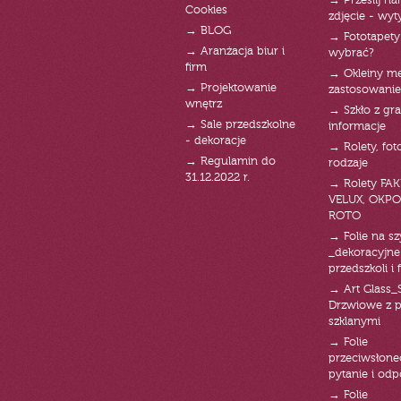
→ Prześlij n
Cookies
zdjęcie - wyt
→ BLOG
→ Fototapety
→ Aranżacja biur i
wybrać?
firm
→ Okleiny m
→ Projektowanie
zastosowanie
wnętrz
→ Szkło z gra
→ Sale przedszkolne
informacje
- dekoracje
→ Rolety, fot
→ Regulamin do
rodzaje
31.12.2022 r.
→ Rolety FAK
VELUX, OKPO
ROTO
→ Folie na s
_dekoracyjne
przedszkoli i 
→ Art Glass_
Drzwiowe z 
szklanymi
→ Folie
przeciwsłone
pytanie i od
→ Folie