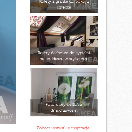
Rolety z grafiką do pokoju
dziecka
Rolety dachowe do sypialni
na poddaszu w stylu retro
Fotorolety deKEA z
dmuchawcem
Zobacz wszystkie inspiracje