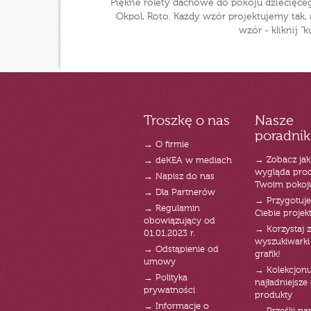
Piękne rolety dachowe do pokoju dziecięcego
Okpol, Roto. Każdy wzór projektujemy tak
wzór - kliknij 
Troszkę o nas
Nasze
poradnik
→ O firmie
→ Zobacz jak
→ deKEA w mediach
wygląda pro
→ Napisz do nas
Twoim pokoj
→ Dla Partnerów
→ Przygotuj
→ Regulamin
Ciebie projek
obowiązujący od
→ Korzystaj z
01.01.2023 r.
wyszukiwarki 
→ Odstąpienie od
grafik!
umowy
→ Kolekcjonu
→ Polityka
najładniejsze g
prywatności
produkty
→ Informacje o