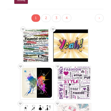
1
2
3
4
›