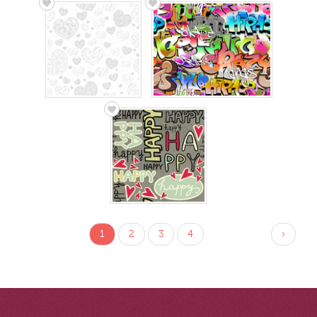
1
2
3
4
›