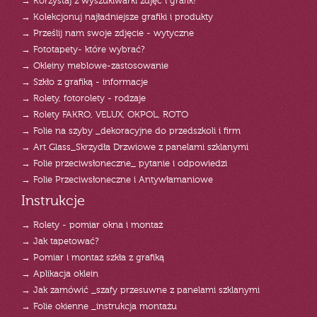
→ Korzystaj z wyszukiwarki zdjęć i grafik!
→ Kolekcjonuj najładniejsze grafiki i produkty
→ Prześlij nam swoje zdjęcie - wytyczne
→ Fototapety- które wybrać?
→ Okleiny meblowe-zastosowanie
→ Szkło z grafiką - informacje
→ Rolety, fotorolety - rodzaje
→ Rolety FAKRO, VELUX, OKPOL, ROTO
→ Folie na szyby _dekoracyjne do przedszkoli i firm
→ Art Glass_Skrzydła Drzwiowe z panelami szklanymi
→ Folie przeciwsłoneczne_ pytanie i odpowiedzi
→ Folie Przeciwsłoneczne i Antywłamaniowe
Instrukcje
→ Rolety - pomiar okna i montaż
→ Jak tapetować?
→ Pomiar i montaż szkła z grafiką
→ Aplikacja oklein
→ Jak zamówić _szafy przesuwne z panelami szklanymi
→ Folie okienne _instrukcja montażu