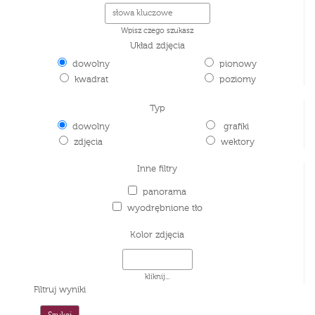
Wpisz czego szukasz
Układ zdjęcia
dowolny
pionowy
kwadrat
poziomy
Typ
dowolny
grafiki
zdjęcia
wektory
Inne filtry
panorama
wyodrębnione tło
Kolor zdjęcia
kliknij...
Filtruj wyniki