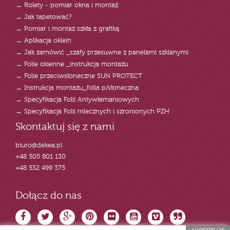
→ Rolety - pomiar okna i montaż
→ Jak tapetować?
→ Pomiar i montaż szkła z grafiką
→ Aplikacja oklein
→ Jak zamówić _szafy przesuwne z panelami szklanymi
→ Folie okienne _instrukcja montażu
→ Folie przeciwsłoneczne SUN PROTECT
→ Instrukcja montażu_folia p/słoneczna
→ Specyfikacja Folii Antywłamaniowych
→ Specyfikacja Folii mlecznych i szronionych PZH
Skontaktuj się z nami
biuro@dekea.pl
+48 505 801 130
+48 532 499 375
Dołącz do nas