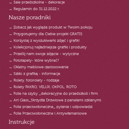
→ Sale przedszkolne - dekoracje
→ Regulamin do 31.12.2022 r.
Nasze poradniki
→ Zobacz jak wygląda produkt w Twoim pokoju
→ Przygotujemy dla Ciebie projekt GRATIS
→ Korzystaj z wyszukiwarki zdjęć i grafik!
→ Kolekcjonuj najładniejsze grafiki i produkty
→ Prześlij nam swoje zdjęcie - wytyczne
→ Fototapety- które wybrać?
→ Okleiny meblowe-zastosowanie
→ Szkło z grafiką - informacje
→ Rolety, fotorolety - rodzaje
→ Rolety FAKRO, VELUX, OKPOL, ROTO
→ Folie na szyby _dekoracyjne do przedszkoli i firm
→ Art Glass_Skrzydła Drzwiowe z panelami szklanymi
→ Folie przeciwsłoneczne_ pytanie i odpowiedzi
→ Folie Przeciwsłoneczne i Antywłamaniowe
Instrukcje