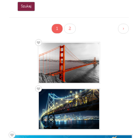
1
2
›