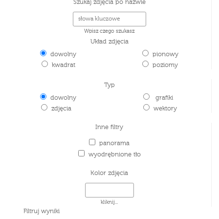
Szukaj zdjęcia po nazwie
Wpisz czego szukasz
Układ zdjęcia
dowolny
pionowy
kwadrat
poziomy
Typ
dowolny
grafiki
zdjęcia
wektory
Inne filtry
panorama
wyodrębnione tło
Kolor zdjęcia
kliknij...
Filtruj wyniki