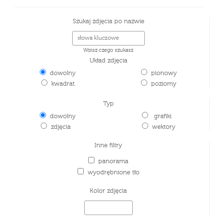
Szukaj zdjęcia po nazwie
Wpisz czego szukasz
Układ zdjęcia
dowolny
pionowy
kwadrat
poziomy
Typ
dowolny
grafiki
zdjęcia
wektory
Inne filtry
panorama
wyodrębnione tło
Kolor zdjęcia