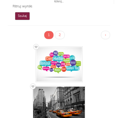
kliknij...
Filtruj wyniki
1
2
›