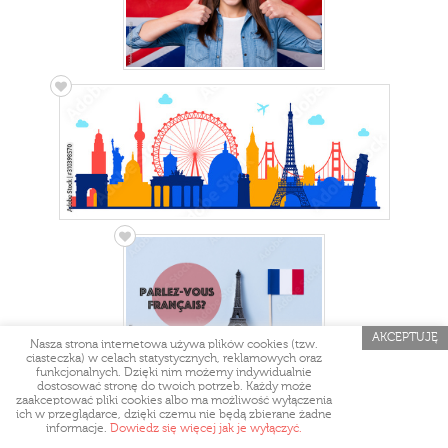
AKCEPTUJĘ
Nasza strona internetowa używa plików cookies (tzw.
ciasteczka) w celach statystycznych, reklamowych oraz
funkcjonalnych. Dzięki nim możemy indywidualnie
dostosować stronę do twoich potrzeb. Każdy może
zaakceptować pliki cookies albo ma możliwość wyłączenia
ich w przeglądarce, dzięki czemu nie będą zbierane żadne
informacje.
Dowiedz się więcej jak je wyłączyć.