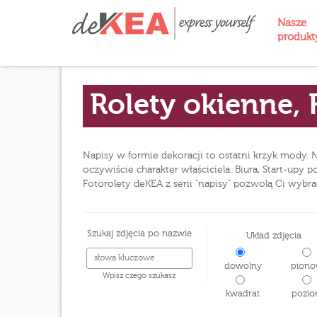
Nasze
produk
Rolety okienne, 
Napisy w formie dekoracji to ostatni krzyk mody. 
oczywiście charakter właściciela. Biura, Start-up
Fotorolety deKEA z serii "napisy" pozwolą Ci wybra
Szukaj zdjęcia po nazwie
Układ zdjęcia
dowolny
piono
Wpisz czego szukasz
kwadrat
pozio