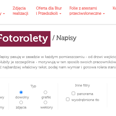
Zdjęcia
Oferta dla Biur
Folie z atestami
K
ty
realizacji
i Przedszkoli
przeciwsłoneczne
Fotorolety
/ Napisy
Napisy pasują w zasadzie w każdym pomieszczeniu - od drzwi wejścio
y polubiły je szczególnie - motywują w ten sposób swoich pracownik
ć najbardziej właściwy tekst, podaj nam wymiar i gotowa roleta stani
Inne filtry
Typ
panorama
wy
dowolny
grafiki
wyodrębnione tło
my
zdjęcia
wektory