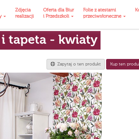
Zdjęcia
Oferta dla Biur
Folie z atestami
K
ty
realizacji
i Przedszkoli
przeciwsłoneczne
i tapeta - kwiaty
Zapytaj o ten produkt
Kup ten produ