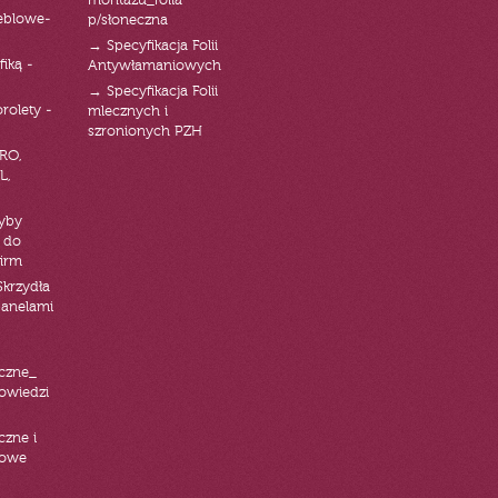
montażu_folia
eblowe-
p/słoneczna
→ Specyfikacja Folii
fiką -
Antywłamaniowych
→ Specyfikacja Folii
orolety -
mlecznych i
szronionych PZH
RO,
L,
zyby
 do
firm
Skrzydła
panelami
czne_
powiedzi
czne i
iowe