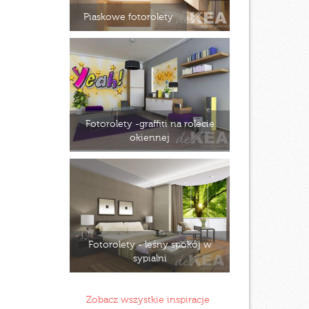
Piaskowe fotorolety
Fotorolety -graffiti na rolecie
okiennej
Fotorolety - leśny spokój w
sypialni
Zobacz wszystkie inspiracje