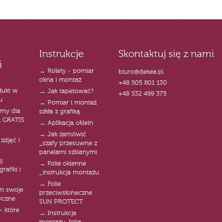
Instrukcje
Skontaktuj się z nami
i
→ Rolety - pomiar
biuro@dekea.pl
okna i montaż
+48 505 801 130
dukt w
→ Jak tapetować?
+48 532 499 375
u
→ Pomiar i montaż
emy dla
szkła z grafiką
t GRATIS
→ Aplikacja oklein
→ Jak zamówić
zdjęć i
_szafy przesuwne z
panelami szklanymi
j
→ Folie okienne
rafiki i
_instrukcja montażu
→ Folie
am swoje
przeciwsłoneczne
yczne
SUN PROTECT
- które
→ Instrukcja