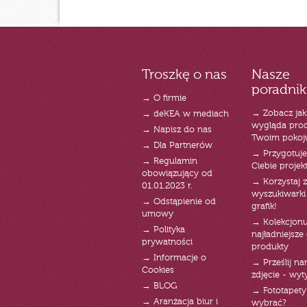
Troszkę o nas
Nasze
poradnik
→ O firmie
→ Zobacz jak
→ deKEA w mediach
wygląda pro
→ Napisz do nas
Twoim pokoj
→ Dla Partnerów
→ Przygotuj
→ Regulamin
Ciebie projek
obowiązujący od
→ Korzystaj z
01.01.2023 r.
wyszukiwarki 
→ Odstąpienie od
grafik!
umowy
→ Kolekcjonu
→ Polityka
najładniejsze g
prywatności
produkty
→ Informacje o
→ Prześlij n
Cookies
zdjęcie - wyt
→ BLOG
→ Fototapety
→ Aranżacja biur i
wybrać?