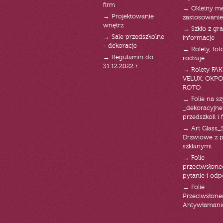
firm
→ Okleiny m
→ Projektowanie
zastosowanie
wnętrz
→ Szkło z gra
→ Sale przedszkolne
informacje
- dekoracje
→ Rolety, fot
→ Regulamin do
rodzaje
31.12.2022 r.
→ Rolety FAK
VELUX, OKPO
ROTO
→ Folie na s
_dekoracyjne
przedszkoli i 
→ Art Glass_
Drzwiowe z 
szklanymi
→ Folie
przeciwsłone
pytanie i od
→ Folie
Przeciwsłone
Antywłaman