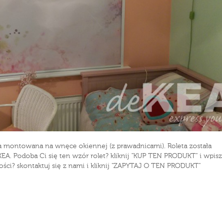
ta montowana na wnęce okiennej (z prawadnicami). Roleta została
KEA. Podoba Ci się ten wzór rolet? kliknij "KUP TEN PRODUKT" i wpis
ci? skontaktuj się z nami i kliknij "ZAPYTAJ O TEN PRODUKT"