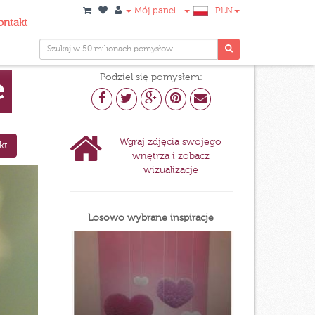
Mój panel
PLN
ontakt
Podziel się pomysłem:
e
Wgraj zdjęcia swojego
kt
wnętrza i zobacz
wizualizacje
Losowo wybrane inspiracje