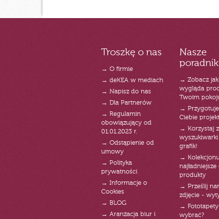
Troszkę o nas
Nasze
poradnik
→ O firmie
→ Zobacz jak
→ deKEA w mediach
wygląda pro
→ Napisz do nas
Twoim pokoj
→ Dla Partnerów
→ Przygotuj
→ Regulamin
Ciebie projek
obowiązujący od
→ Korzystaj z
01.01.2023 r.
wyszukiwarki 
→ Odstąpienie od
grafik!
umowy
→ Kolekcjonu
→ Polityka
najładniejsze g
prywatności
produkty
→ Informacje o
→ Prześlij n
Cookies
zdjęcie - wyt
→ BLOG
→ Fototapety
→ Aranżacja biur i
wybrać?