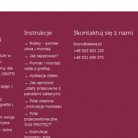
Instrukcje
Skontaktuj się z nami
i
→ Rolety - pomiar
biuro@dekea.pl
okna i montaż
+48 505 801 130
dukt w
→ Jak tapetować?
+48 532 499 375
u
→ Pomiar i montaż
emy dla
szkła z grafiką
t GRATIS
→ Aplikacja oklein
→ Jak zamówić
zdjęć i
_szafy przesuwne z
panelami szklanymi
j
→ Folie okienne
rafiki i
_instrukcja montażu
→ Folie
am swoje
przeciwsłoneczne
yczne
SUN PROTECT
- które
→ Instrukcja
montażu_folia