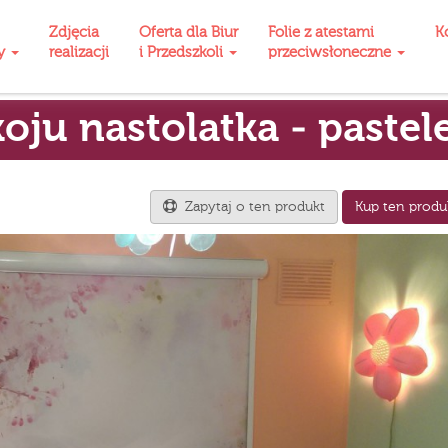
Zdjęcia
Oferta dla Biur
Folie z atestami
K
ty
realizacji
i Przedszkoli
przeciwsłoneczne
oju nastolatka - pastel
Zapytaj o ten produkt
Kup ten produ