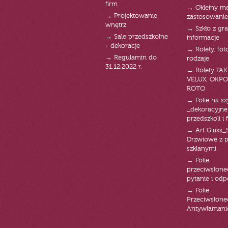
firm
→ Okleiny m
→ Projektowanie
zastosowanie
wnętrz
→ Szkło z gra
→ Sale przedszkolne
informacje
- dekoracje
→ Rolety, fot
→ Regulamin do
rodzaje
31.12.2022 r.
→ Rolety FAK
VELUX, OKPO
ROTO
→ Folie na s
_dekoracyjne
przedszkoli i 
→ Art Glass_
Drzwiowe z 
szklanymi
→ Folie
przeciwsłone
pytanie i od
→ Folie
Przeciwsłone
Antywłaman