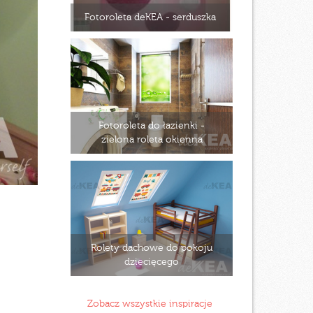
Fotoroleta deKEA - serduszka
Fotoroleta do łazienki -
zielona roleta okienna
z
Rolety dachowe do pokoju
dziecięcego
Zobacz wszystkie inspiracje