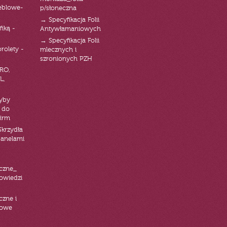
eblowe-
p/słoneczna
→ Specyfikacja Folii
fiką -
Antywłamaniowych
→ Specyfikacja Folii
orolety -
mlecznych i
szronionych PZH
RO,
L,
zyby
 do
firm
Skrzydła
panelami
czne_
powiedzi
czne i
iowe