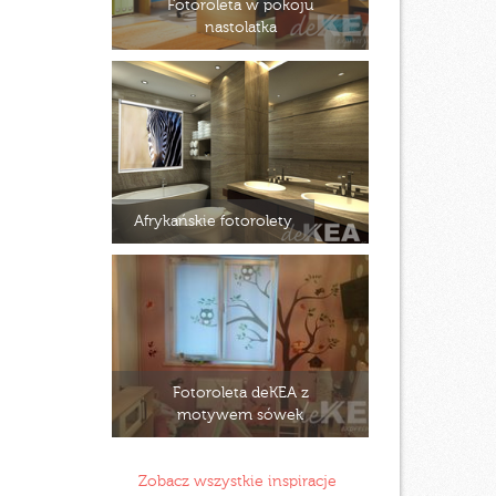
Fotoroleta w pokoju
nastolatka
Afrykańskie fotorolety
Fotoroleta deKEA z
motywem sówek
Zobacz wszystkie inspiracje