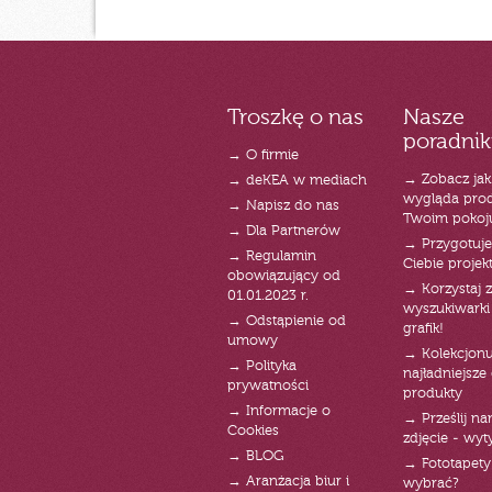
Troszkę o nas
Nasze
poradnik
→ O firmie
→ Zobacz jak
→ deKEA w mediach
wygląda pro
→ Napisz do nas
Twoim pokoj
→ Dla Partnerów
→ Przygotuj
→ Regulamin
Ciebie projek
obowiązujący od
→ Korzystaj z
01.01.2023 r.
wyszukiwarki 
→ Odstąpienie od
grafik!
umowy
→ Kolekcjonu
→ Polityka
najładniejsze g
prywatności
produkty
→ Informacje o
→ Prześlij n
Cookies
zdjęcie - wyt
→ BLOG
→ Fototapety
→ Aranżacja biur i
wybrać?