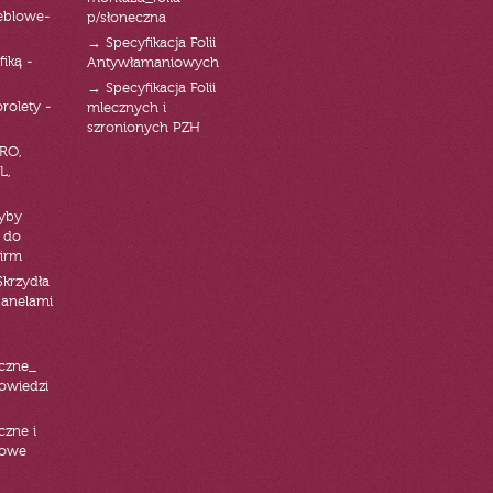
eblowe-
p/słoneczna
→ Specyfikacja Folii
fiką -
Antywłamaniowych
→ Specyfikacja Folii
orolety -
mlecznych i
szronionych PZH
RO,
L,
zyby
 do
firm
Skrzydła
panelami
czne_
powiedzi
czne i
iowe