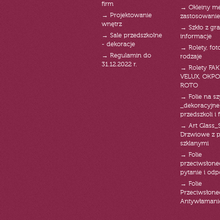
firm
→ Okleiny m
→ Projektowanie
zastosowanie
wnętrz
→ Szkło z gra
→ Sale przedszkolne
informacje
- dekoracje
→ Rolety, fot
→ Regulamin do
rodzaje
31.12.2022 r.
→ Rolety FAK
VELUX, OKPO
ROTO
→ Folie na s
_dekoracyjne
przedszkoli i 
→ Art Glass_
Drzwiowe z 
szklanymi
→ Folie
przeciwsłone
pytanie i od
→ Folie
Przeciwsłone
Antywłaman