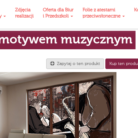
Zdjęcia
Oferta dla Biur
Folie z atestami
K
ty
realizacji
i Przedszkoli
przeciwsłoneczne
 z motywem muzycznym
Zapytaj o ten produkt
Kup ten produ