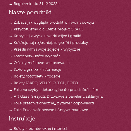
→ Regulamin do 31.12.2022 r.
Nasze poradniki
→ Zobacz jak wygląda produkt w Twoim pokoju
→ Przygotujemy dla Ciebie projekt GRATIS
→ Korzystaj z wyszukiwarki zdjęć i grafik!
→ Kolekcjonuj najładniejsze grafiki i produkty
→ Prześlij nam swoje zdjęcie - wytyczne
→ Fototapety- które wybrać?
→ Okleiny meblowe-zastosowanie
→ Szkło z grafiką - informacje
→ Rolety, fotorolety - rodzaje
→ Rolety FAKRO, VELUX, OKPOL, ROTO
→ Folie na szyby _dekoracyjne do przedszkoli i firm
→ Art Glass_Skrzydła Drzwiowe z panelami szklanymi
→ Folie przeciwsłoneczne_ pytanie i odpowiedzi
→ Folie Przeciwsłoneczne i Antywłamaniowe
Instrukcje
→ Rolety - pomiar okna i montaż