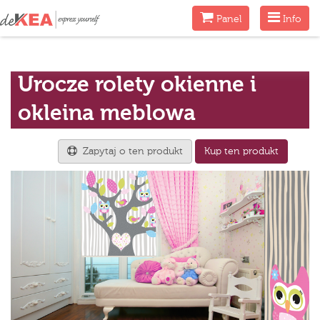
Menu
Menu
Panel
Info
Urocze rolety okienne i
okleina meblowa
Zapytaj o ten produkt
Kup ten produkt