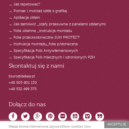
→ Jak tapetować?
→ Pomiar i montaż szkła z grafiką
→ Aplikacja oklein
→ Jak zamówić _szafy przesuwne z panelami szklanymi
→ Folie okienne _instrukcja montażu
→ Folie przeciwsłoneczne SUN PROTECT
→ Instrukcja montażu_folia p/słoneczna
→ Specyfikacja Folii Antywłamaniowych
→ Specyfikacja Folii mlecznych i szronionych PZH
Skontaktuj się z nami
biuro@dekea.pl
+48 505 801 130
+48 532 499 375
Dołącz do nas
AKCEPTUJĘ
Nasza strona internetowa używa plików cookies (tzw.