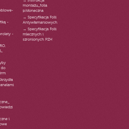
→ Instrukcja
montażu_folia
eblowe-
p/słoneczna
→ Specyfikacja Folii
fiką -
Antywłamaniowych
→ Specyfikacja Folii
orolety -
mlecznych i
szronionych PZH
RO,
L,
zyby
 do
firm
Skrzydła
panelami
czne_
powiedzi
czne i
iowe