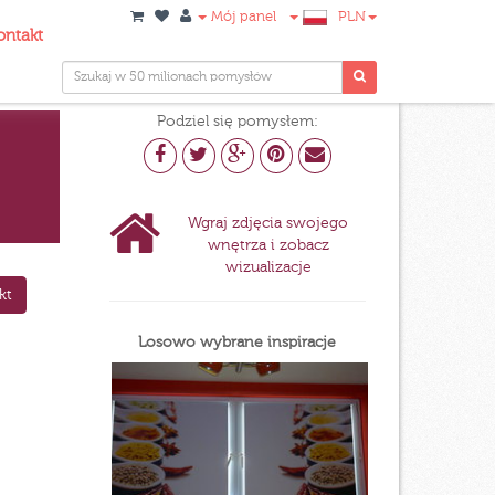
Mój panel
PLN
ontakt
Podziel się pomysłem:
Wgraj zdjęcia swojego
wnętrza i zobacz
wizualizacje
kt
Losowo wybrane inspiracje