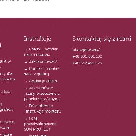
Instrukcje
Skontaktuj się z nami
i
→ Rolety - pomiar
biuro@dekea.pl
okna i montaż
+48 505 801 130
dukt w
→ Jak tapetować?
+48 532 499 375
u
→ Pomiar i montaż
emy dla
szkła z grafiką
t GRATIS
→ Aplikacja oklein
→ Jak zamówić
zdjęć i
_szafy przesuwne z
panelami szklanymi
j
→ Folie okienne
rafiki i
_instrukcja montażu
→ Folie
am swoje
przeciwsłoneczne
yczne
SUN PROTECT
- które