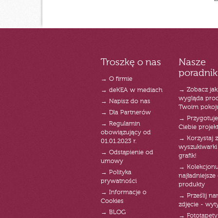
Troszkę o nas
Nasze
poradnik
→ O firmie
→ Zobacz jak
→ deKEA w mediach
wygląda pro
→ Napisz do nas
Twoim pokoj
→ Dla Partnerów
→ Przygotuj
→ Regulamin
Ciebie projek
obowiązujący od
→ Korzystaj z
01.01.2023 r.
wyszukiwarki 
→ Odstąpienie od
grafik!
umowy
→ Kolekcjonu
→ Polityka
najładniejsze g
prywatności
produkty
→ Informacje o
→ Prześlij n
Cookies
zdjęcie - wyt
→ BLOG
→ Fototapety