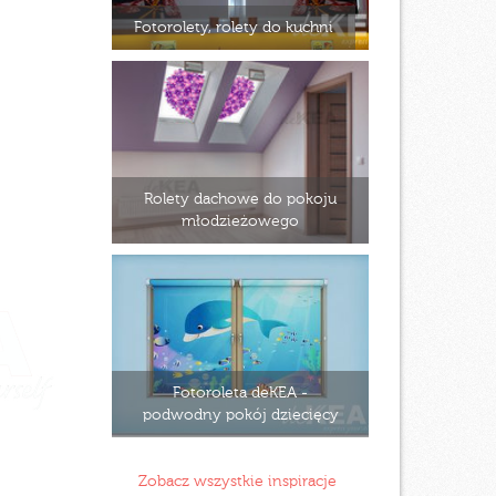
Fotorolety, rolety do kuchni
Rolety dachowe do pokoju
młodzieżowego
Fotoroleta deKEA -
podwodny pokój dziecięcy
Zobacz wszystkie inspiracje