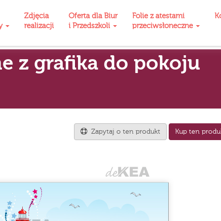
Zdjęcia
Oferta dla Biur
Folie z atestami
K
ty
realizacji
i Przedszkoli
przeciwsłoneczne
e z grafika do pokoju
Zapytaj o ten produkt
Kup ten produ