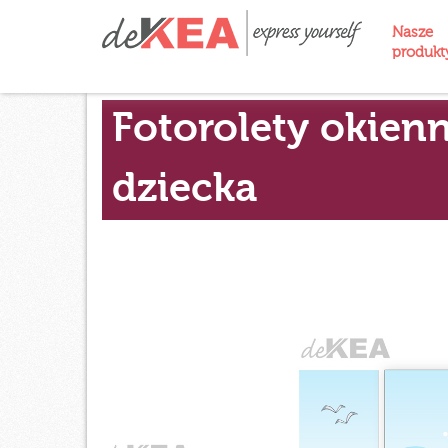
Nasze
produk
Fotorolety okienn
dziecka