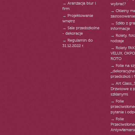
→ Aranżacja biur i
wybrać?
firm
→ Okleiny m
→ Projektowanie
zastosowanie
wnętrz
→ Szkło z gra
→ Sale przedszkolne
informacje
- dekoracje
→ Rolety, fot
→ Regulamin do
rodzaje
31.12.2022 r.
→ Rolety FAK
VELUX, OKPO
ROTO
→ Folie na s
_dekoracyjne
przedszkoli i 
→ Art Glass_
Drzwiowe z 
szklanymi
→ Folie
przeciwsłone
pytanie i od
→ Folie
Przeciwsłone
Antywłaman