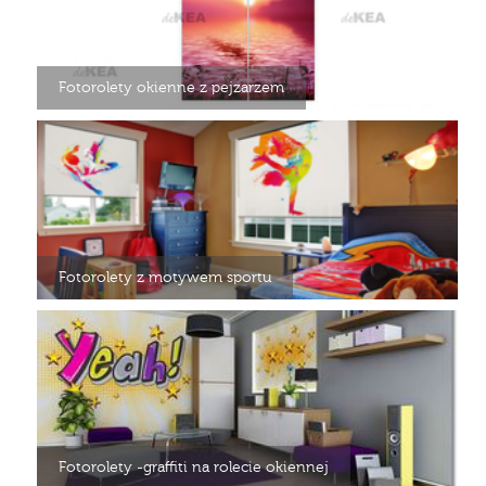
Fotorolety okienne z pejzarzem
Fotorolety z motywem sportu
Fotorolety -graffiti na rolecie okiennej