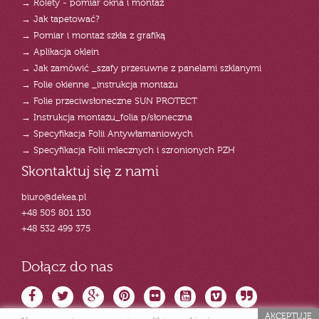
→ Rolety - pomiar okna i montaż
→ Jak tapetować?
→ Pomiar i montaż szkła z grafiką
→ Aplikacja oklein
→ Jak zamówić _szafy przesuwne z panelami szklanymi
→ Folie okienne _instrukcja montażu
→ Folie przeciwsłoneczne SUN PROTECT
→ Instrukcja montażu_folia p/słoneczna
→ Specyfikacja Folii Antywłamaniowych
→ Specyfikacja Folii mlecznych i szronionych PZH
Skontaktuj się z nami
biuro@dekea.pl
+48 505 801 130
+48 532 499 375
Dołącz do nas
AKCEPTUJĘ