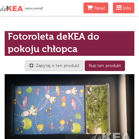
Menu
Menu
Panel
Info
Fotoroleta deKEA do
pokoju chłopca
Zapytaj o ten produkt
Kup ten produkt