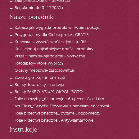
→ Sale przedszkolne - dekoracje
→ Regulamin do 31.12.2022 r.
Nasze poradniki
→ Zobacz jak wygląda produkt w Twoim pokoju
→ Przygotujemy dla Ciebie projekt GRATIS
→ Korzystaj z wyszukiwarki zdjęć i grafik!
→ Kolekcjonuj najładniejsze grafiki i produkty
→ Prześlij nam swoje zdjęcie - wytyczne
→ Fototapety- które wybrać?
→ Okleiny meblowe-zastosowanie
→ Szkło z grafiką - informacje
→ Rolety, fotorolety - rodzaje
→ Rolety FAKRO, VELUX, OKPOL, ROTO
→ Folie na szyby _dekoracyjne do przedszkoli i firm
→ Art Glass_Skrzydła Drzwiowe z panelami szklanymi
→ Folie przeciwsłoneczne_ pytanie i odpowiedzi
→ Folie Przeciwsłoneczne i Antywłamaniowe
Instrukcje