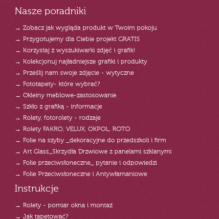
Nasze poradniki
→ Zobacz jak wygląda produkt w Twoim pokoju
→ Przygotujemy dla Ciebie projekt GRATIS
→ Korzystaj z wyszukiwarki zdjęć i grafik!
→ Kolekcjonuj najładniejsze grafiki i produkty
→ Prześlij nam swoje zdjęcie - wytyczne
→ Fototapety- które wybrać?
→ Okleiny meblowe-zastosowanie
→ Szkło z grafiką - informacje
→ Rolety, fotorolety - rodzaje
→ Rolety FAKRO, VELUX, OKPOL, ROTO
→ Folie na szyby _dekoracyjne do przedszkoli i firm
→ Art Glass_Skrzydła Drzwiowe z panelami szklanymi
→ Folie przeciwsłoneczne_ pytanie i odpowiedzi
→ Folie Przeciwsłoneczne i Antywłamaniowe
Instrukcje
→ Rolety - pomiar okna i montaż
→ Jak tapetować?