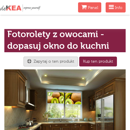
Menu
Menu
Panel
Info
Fotorolety z owocami -
dopasuj okno do kuchni
Zapytaj o ten produkt
Kup ten produkt