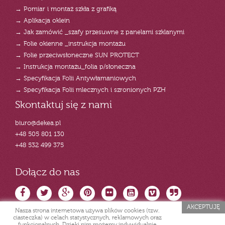
→ Pomiar i montaż szkła z grafiką
→ Aplikacja oklein
→ Jak zamówić _szafy przesuwne z panelami szklanymi
→ Folie okienne _instrukcja montażu
→ Folie przeciwsłoneczne SUN PROTECT
→ Instrukcja montażu_folia p/słoneczna
→ Specyfikacja Folii Antywłamaniowych
→ Specyfikacja Folii mlecznych i szronionych PZH
Skontaktuj się z nami
biuro@dekea.pl
+48 505 801 130
+48 532 499 375
Dołącz do nas
AKCEPTUJĘ
Nasza strona internetowa używa plików cookies (tzw.
ciasteczka) w celach statystycznych, reklamowych oraz