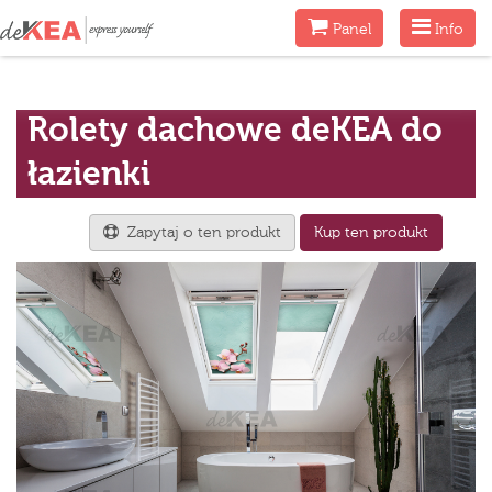
Menu
Menu
Panel
Info
Rolety dachowe deKEA do
łazienki
Zapytaj o ten produkt
Kup ten produkt