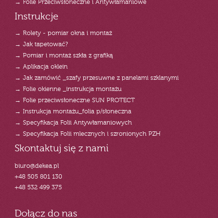
→ Folie Przeciwsłoneczne i Antywłamaniowe
Instrukcje
→ Rolety - pomiar okna i montaż
→ Jak tapetować?
→ Pomiar i montaż szkła z grafiką
→ Aplikacja oklein
→ Jak zamówić _szafy przesuwne z panelami szklanymi
→ Folie okienne _instrukcja montażu
→ Folie przeciwsłoneczne SUN PROTECT
→ Instrukcja montażu_folia p/słoneczna
→ Specyfikacja Folii Antywłamaniowych
→ Specyfikacja Folii mlecznych i szronionych PZH
Skontaktuj się z nami
biuro@dekea.pl
+48 505 801 130
+48 532 499 375
Dołącz do nas