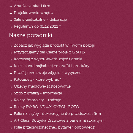
→ Aranżacja biur i firm
→ Projektowanie wnętrz
→ Sale przedszkolne - dekoracje
→ Regulamin do 31.12.2022 r.
Nasze poradniki
→ Zobacz jak wygląda produkt w Twoim pokoju
→ Przygotujemy dla Ciebie projekt GRATIS
→ Korzystaj z wyszukiwarki zdjęć i grafik!
→ Kolekcjonuj najładniejsze grafiki i produkty
→ Prześlij nam swoje zdjęcie - wytyczne
→ Fototapety- które wybrać?
→ Okleiny meblowe-zastosowanie
→ Szkło z grafiką - informacje
→ Rolety, fotorolety - rodzaje
→ Rolety FAKRO, VELUX, OKPOL, ROTO
→ Folie na szyby _dekoracyjne do przedszkoli i firm
→ Art Glass_Skrzydła Drzwiowe z panelami szklanymi
→ Folie przeciwsłoneczne_ pytanie i odpowiedzi