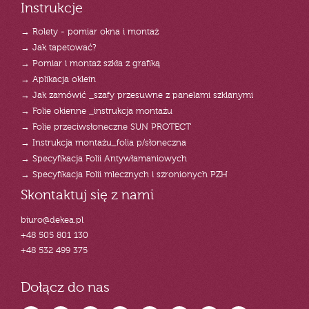
Instrukcje
→ Rolety - pomiar okna i montaż
→ Jak tapetować?
→ Pomiar i montaż szkła z grafiką
→ Aplikacja oklein
→ Jak zamówić _szafy przesuwne z panelami szklanymi
→ Folie okienne _instrukcja montażu
→ Folie przeciwsłoneczne SUN PROTECT
→ Instrukcja montażu_folia p/słoneczna
→ Specyfikacja Folii Antywłamaniowych
→ Specyfikacja Folii mlecznych i szronionych PZH
Skontaktuj się z nami
biuro@dekea.pl
+48 505 801 130
+48 532 499 375
Dołącz do nas