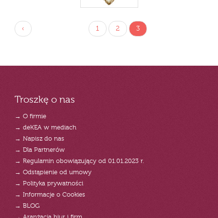
‹
1
2
3
Troszkę o nas
→ O firmie
→ deKEA w mediach
→ Napisz do nas
→ Dla Partnerów
→ Regulamin obowiązujący od 01.01.2023 r.
→ Odstąpienie od umowy
→ Polityka prywatności
→ Informacje o Cookies
→ BLOG
→ Aranżacja biur i firm