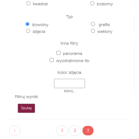
kwadrat
poziomy
Typ
dowolny
grafiki
zdjęcia
wektory
Inne filtry
panorama
wyodrębnione tło
Kolor zdjęcia
kliknij...
Filtruj wyniki
‹
1
2
3