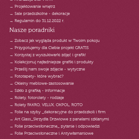
→ Projektowanie wnętrz
→ Sale przedszkolne - dekoracje
→ Regulamin do 31.12.2022 r.
Nasze poradniki
→ Zobacz jak wygląda produkt w Twoim pokoju
→ Przygotujemy dla Ciebie projekt GRATIS
→ Korzystaj z wyszukiwarki zdjęć i grafik!
→ Kolekcjonuj najładniejsze grafiki i produkty
→ Prześlij nam swoje zdjęcie - wytyczne
→ Fototapety- które wybrać?
→ Okleiny meblowe-zastosowanie
→ Szkło z grafiką - informacje
→ Rolety, fotorolety - rodzaje
→ Rolety FAKRO, VELUX, OKPOL, ROTO
→ Folie na szyby _dekoracyjne do przedszkoli i firm
→ Art Glass_Skrzydła Drzwiowe z panelami szklanymi
→ Folie przeciwsłoneczne_ pytanie i odpowiedzi
→ Folie Przeciwsłoneczne i Antywłamaniowe