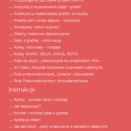
→ Przygotujemy dla Ciebie projekt GRATIS
→ Korzystaj z wyszukiwarki zdjęć i grafik!
→ Kolekcjonuj najładniejsze grafiki i produkty
→ Prześlij nam swoje zdjęcie - wytyczne
→ Fototapety- które wybrać?
→ Okleiny meblowe-zastosowanie
→ Szkło z grafiką - informacje
→ Rolety, fotorolety - rodzaje
→ Rolety FAKRO, VELUX, OKPOL, ROTO
→ Folie na szyby _dekoracyjne do przedszkoli i firm
→ Art Glass_Skrzydła Drzwiowe z panelami szklanymi
→ Folie przeciwsłoneczne_ pytanie i odpowiedzi
→ Folie Przeciwsłoneczne i Antywłamaniowe
Instrukcje
→ Rolety - pomiar okna i montaż
→ Jak tapetować?
→ Pomiar i montaż szkła z grafiką
→ Aplikacja oklein
→ Jak zamówić _szafy przesuwne z panelami szklanymi