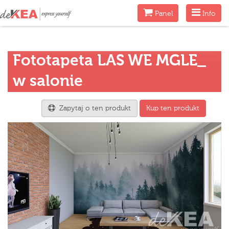
Menu
Menu
Panel
Info
Fototapeta LAS WE MGLE_
w salonie
Zapytaj o ten produkt
Kup ten produkt