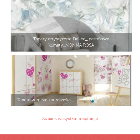
Tapety artystyczne Dekea_ pastelowe
klimaty_NONNA ROSA
Tapeta w misie i serduszka
Zobacz wszystkie inspiracje