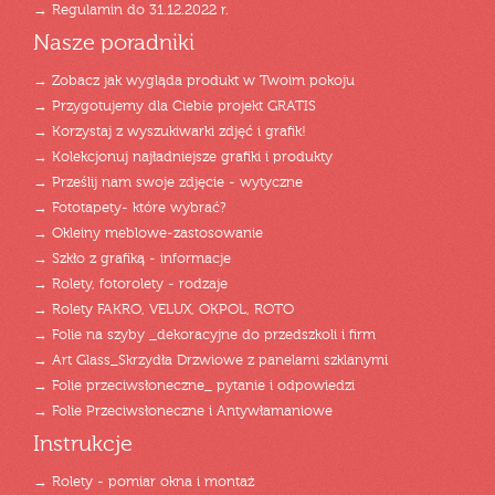
→ Regulamin do 31.12.2022 r.
Nasze poradniki
→ Zobacz jak wygląda produkt w Twoim pokoju
→ Przygotujemy dla Ciebie projekt GRATIS
→ Korzystaj z wyszukiwarki zdjęć i grafik!
→ Kolekcjonuj najładniejsze grafiki i produkty
→ Prześlij nam swoje zdjęcie - wytyczne
→ Fototapety- które wybrać?
→ Okleiny meblowe-zastosowanie
→ Szkło z grafiką - informacje
→ Rolety, fotorolety - rodzaje
→ Rolety FAKRO, VELUX, OKPOL, ROTO
→ Folie na szyby _dekoracyjne do przedszkoli i firm
→ Art Glass_Skrzydła Drzwiowe z panelami szklanymi
→ Folie przeciwsłoneczne_ pytanie i odpowiedzi
→ Folie Przeciwsłoneczne i Antywłamaniowe
Instrukcje
→ Rolety - pomiar okna i montaż