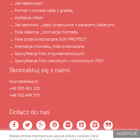
→ Jak tapetować?
→ Pomiar i montaż szkła z grafiką
→ Aplikacja oklein
→ Jak zamówić _szafy przesuwne z panelami szklanymi
→ Folie okienne _instrukcja montażu
→ Folie przeciwsłoneczne SUN PROTECT
→ Instrukcja montażu_folia p/słoneczna
→ Specyfikacja Folii Antywłamaniowych
→ Specyfikacja Folii mlecznych i szronionych PZH
Skontaktuj się z nami
biuro@dekea.pl
+48 505 801 130
+48 532 499 375
Dołącz do nas
AKCEPTUJĘ
Nasza strona internetowa używa plików cookies (tzw.