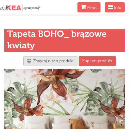
Menu
Menu
Panel
Info
Tapeta BOHO_ brązowe
kwiaty
Zapytaj o ten produkt
Kup ten produkt