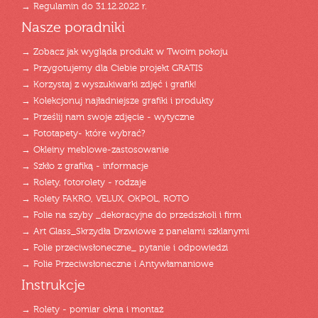
→ Regulamin do 31.12.2022 r.
Nasze poradniki
→ Zobacz jak wygląda produkt w Twoim pokoju
→ Przygotujemy dla Ciebie projekt GRATIS
→ Korzystaj z wyszukiwarki zdjęć i grafik!
→ Kolekcjonuj najładniejsze grafiki i produkty
→ Prześlij nam swoje zdjęcie - wytyczne
→ Fototapety- które wybrać?
→ Okleiny meblowe-zastosowanie
→ Szkło z grafiką - informacje
→ Rolety, fotorolety - rodzaje
→ Rolety FAKRO, VELUX, OKPOL, ROTO
→ Folie na szyby _dekoracyjne do przedszkoli i firm
→ Art Glass_Skrzydła Drzwiowe z panelami szklanymi
→ Folie przeciwsłoneczne_ pytanie i odpowiedzi
→ Folie Przeciwsłoneczne i Antywłamaniowe
Instrukcje
→ Rolety - pomiar okna i montaż