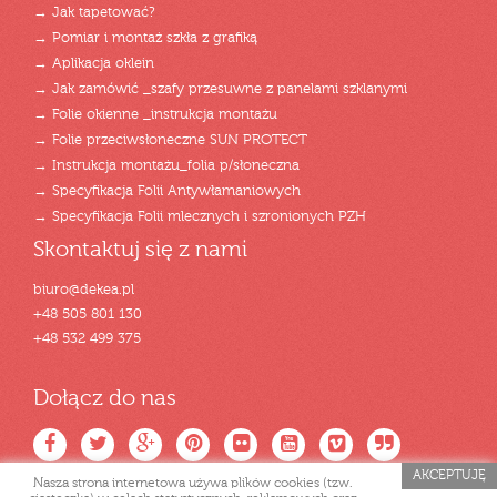
→ Jak tapetować?
→ Pomiar i montaż szkła z grafiką
→ Aplikacja oklein
→ Jak zamówić _szafy przesuwne z panelami szklanymi
→ Folie okienne _instrukcja montażu
→ Folie przeciwsłoneczne SUN PROTECT
→ Instrukcja montażu_folia p/słoneczna
→ Specyfikacja Folii Antywłamaniowych
→ Specyfikacja Folii mlecznych i szronionych PZH
Skontaktuj się z nami
biuro@dekea.pl
+48 505 801 130
+48 532 499 375
Dołącz do nas
AKCEPTUJĘ
Nasza strona internetowa używa plików cookies (tzw.