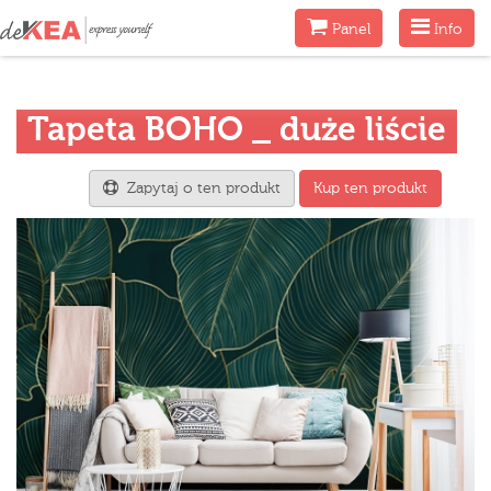
Menu
Menu
Panel
Info
Tapeta BOHO _ duże liście
Zapytaj o ten produkt
Kup ten produkt