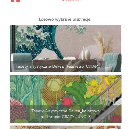
Losowo wybrane inspiracje
Tapety artystyczne Dekea _Fala retro_ONAMI
Tapety Artystyczne Dekea_kolorowa
roślinność_CRAZY JUNGLE