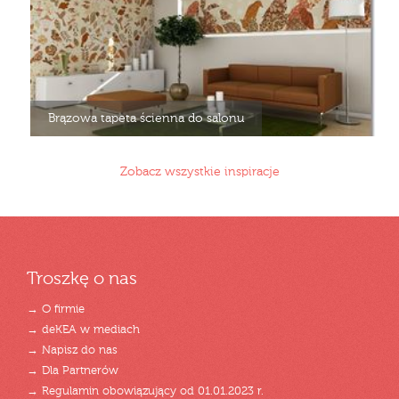
Brązowa tapeta ścienna do salonu
Zobacz wszystkie inspiracje
Troszkę o nas
→ O firmie
→ deKEA w mediach
→ Napisz do nas
→ Dla Partnerów
→ Regulamin obowiązujący od 01.01.2023 r.