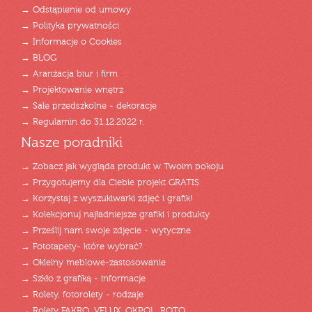
→ Odstąpienie od umowy
→ Polityka prywatności
→ Informacje o Cookies
→ BLOG
→ Aranżacja biur i firm
→ Projektowanie wnętrz
→ Sale przedszkolne - dekoracje
→ Regulamin do 31.12.2022 r.
Nasze poradniki
→ Zobacz jak wygląda produkt w Twoim pokoju
→ Przygotujemy dla Ciebie projekt GRATIS
→ Korzystaj z wyszukiwarki zdjęć i grafik!
→ Kolekcjonuj najładniejsze grafiki i produkty
→ Prześlij nam swoje zdjęcie - wytyczne
→ Fototapety- które wybrać?
→ Okleiny meblowe-zastosowanie
→ Szkło z grafiką - informacje
→ Rolety, fotorolety - rodzaje
→ Rolety FAKRO, VELUX, OKPOL, ROTO