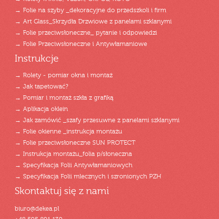
→ Folie na szyby _dekoracyjne do przedszkoli i firm
→ Art Glass_Skrzydła Drzwiowe z panelami szklanymi
→ Folie przeciwsłoneczne_ pytanie i odpowiedzi
→ Folie Przeciwsłoneczne i Antywłamaniowe
Instrukcje
→ Rolety - pomiar okna i montaż
→ Jak tapetować?
→ Pomiar i montaż szkła z grafiką
→ Aplikacja oklein
→ Jak zamówić _szafy przesuwne z panelami szklanymi
→ Folie okienne _instrukcja montażu
→ Folie przeciwsłoneczne SUN PROTECT
→ Instrukcja montażu_folia p/słoneczna
→ Specyfikacja Folii Antywłamaniowych
→ Specyfikacja Folii mlecznych i szronionych PZH
Skontaktuj się z nami
biuro@dekea.pl