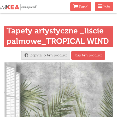
Menu
Menu
Panel
Info
Tapety artystyczne _liście
palmowe_TROPICAL WIND
Zapytaj o ten produkt
Kup ten produkt