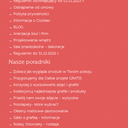
→ Regulamin obowiązujący od 01.01.2023 r.
→ Odstąpienie od umowy
→ Polityka prywatności
→ Informacje o Cookies
→ BLOG
→ Aranżacja biur i firm
→ Projektowanie wnętrz
→ Sale przedszkolne - dekoracje
→ Regulamin do 31.12.2022 r.
Nasze poradniki
→ Zobacz jak wygląda produkt w Twoim pokoju
→ Przygotujemy dla Ciebie projekt GRATIS
→ Korzystaj z wyszukiwarki zdjęć i grafik!
→ Kolekcjonuj najładniejsze grafiki i produkty
→ Prześlij nam swoje zdjęcie - wytyczne
→ Fototapety- które wybrać?
→ Okleiny meblowe-zastosowanie
→ Szkło z grafiką - informacje
→ Rolety, fotorolety - rodzaje