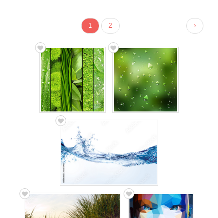
1
2
›