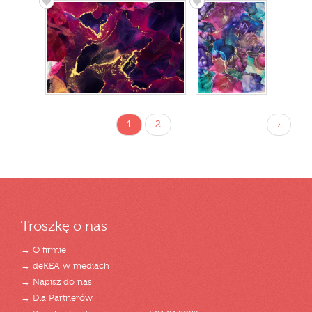
1
2
›
Troszkę o nas
→ O firmie
→ deKEA w mediach
→ Napisz do nas
→ Dla Partnerów