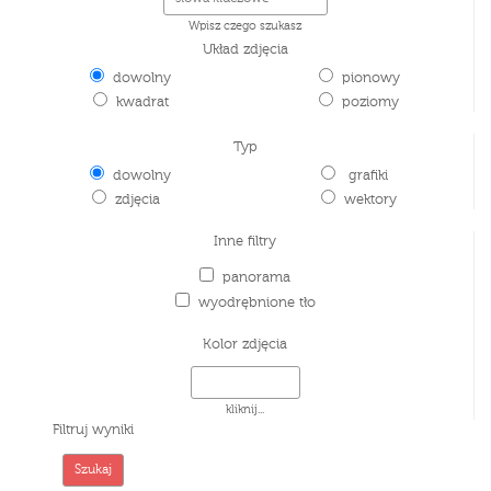
Wpisz czego szukasz
Układ zdjęcia
dowolny
pionowy
kwadrat
poziomy
Typ
dowolny
grafiki
zdjęcia
wektory
Inne filtry
panorama
wyodrębnione tło
Kolor zdjęcia
kliknij...
Filtruj wyniki