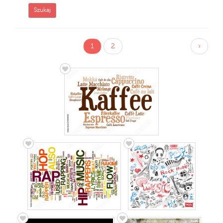
1
2
›