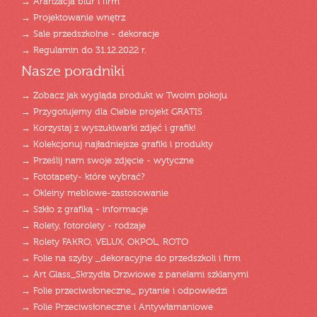
→ Aranżacja biur i firm
→ Projektowanie wnętrz
→ Sale przedszkolne - dekoracje
→ Regulamin do 31.12.2022 r.
Nasze poradniki
→ Zobacz jak wygląda produkt w Twoim pokoju
→ Przygotujemy dla Ciebie projekt GRATIS
→ Korzystaj z wyszukiwarki zdjęć i grafik!
→ Kolekcjonuj najładniejsze grafiki i produkty
→ Prześlij nam swoje zdjęcie - wytyczne
→ Fototapety- które wybrać?
→ Okleiny meblowe-zastosowanie
→ Szkło z grafiką - informacje
→ Rolety, fotorolety - rodzaje
→ Rolety FAKRO, VELUX, OKPOL, ROTO
→ Folie na szyby _dekoracyjne do przedszkoli i firm
→ Art Glass_Skrzydła Drzwiowe z panelami szklanymi
→ Folie przeciwsłoneczne_ pytanie i odpowiedzi
→ Folie Przeciwsłoneczne i Antywłamaniowe