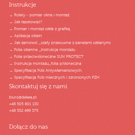
Instrukcje
→ Rolety - pomiar okna i montaż
→ Jak tapetować?
→ Pomiar i montaż szkła z grafiką
→ Aplikacja oklein
→ Jak zamówić _szafy przesuwne z panelami szklanymi
→ Folie okienne _instrukcja montażu
→ Folie przeciwsłoneczne SUN PROTECT
→ Instrukcja montażu_folia p/słoneczna
→ Specyfikacja Folii Antywłamaniowych
→ Specyfikacja Folii mlecznych i szronionych PZH
Skontaktuj się z nami
biuro@dekea.pl
+48 505 801 130
+48 532 499 375
Dołącz do nas