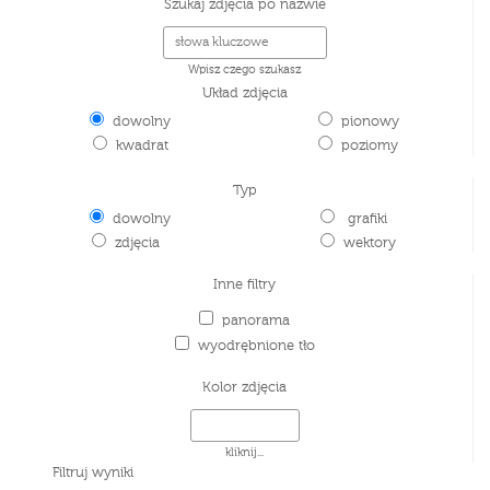
Szukaj zdjęcia po nazwie
Wpisz czego szukasz
Układ zdjęcia
dowolny
pionowy
kwadrat
poziomy
Typ
dowolny
grafiki
zdjęcia
wektory
Inne filtry
panorama
wyodrębnione tło
Kolor zdjęcia
kliknij...
Filtruj wyniki