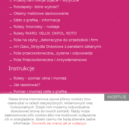
→ Prześlij nam swoje zdjęcie - wytyczne
→ Fototapety- które wybrać?
→ Okleiny meblowe-zastosowanie
→ Szkło z grafiką - informacje
→ Rolety, fotorolety - rodzaje
→ Rolety FAKRO, VELUX, OKPOL, ROTO
→ Folie na szyby _dekoracyjne do przedszkoli i firm
→ Art Glass_Skrzydła Drzwiowe z panelami szklanymi
→ Folie przeciwsłoneczne_ pytanie i odpowiedzi
→ Folie Przeciwsłoneczne i Antywłamaniowe
Instrukcje
→ Rolety - pomiar okna i montaż
→ Jak tapetować?
→ Pomiar i montaż szkła z grafiką
AKCEPTUJĘ
→ Aplikacja oklein
Nasza strona internetowa używa plików cookies (tzw.
ciasteczka) w celach statystycznych, reklamowych oraz
→ Jak zamówić _szafy przesuwne z panelami szklanymi
funkcjonalnych. Dzięki nim możemy indywidualnie
dostosować stronę do twoich potrzeb. Każdy może
→ Folie okienne _instrukcja montażu
zaakceptować pliki cookies albo ma możliwość wyłączenia
→ Folie przeciwsłoneczne SUN PROTECT
ich w przeglądarce, dzięki czemu nie będą zbierane żadne
informacje.
Dowiedz się więcej jak je wyłączyć.
→ Instrukcja montażu_folia p/słoneczna