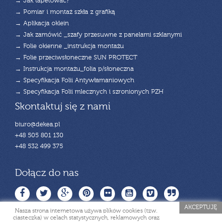
→ Jak tapetować?
→ Pomiar i montaż szkła z grafiką
→ Aplikacja oklein
→ Jak zamówić _szafy przesuwne z panelami szklanymi
→ Folie okienne _instrukcja montażu
→ Folie przeciwsłoneczne SUN PROTECT
→ Instrukcja montażu_folia p/słoneczna
→ Specyfikacja Folii Antywłamaniowych
→ Specyfikacja Folii mlecznych i szronionych PZH
Skontaktuj się z nami
biuro@dekea.pl
+48 505 801 130
+48 532 499 375
Dołącz do nas
AKCEPTUJĘ
Nasza strona internetowa używa plików cookies (tzw.
ciasteczka) w celach statystycznych, reklamowych oraz