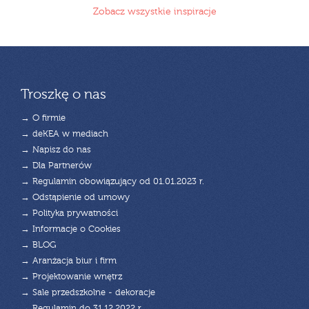
Zobacz wszystkie inspiracje
Troszkę o nas
→ O firmie
→ deKEA w mediach
→ Napisz do nas
→ Dla Partnerów
→ Regulamin obowiązujący od 01.01.2023 r.
→ Odstąpienie od umowy
→ Polityka prywatności
→ Informacje o Cookies
→ BLOG
→ Aranżacja biur i firm
→ Projektowanie wnętrz
→ Sale przedszkolne - dekoracje
→ Regulamin do 31.12.2022 r.