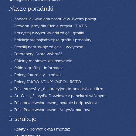
Nasze poradniki
→ Zobacz jak wygląda produkt w Twoim pokoju
→ Przygotujemy dla Ciebie projekt GRATIS
→ Korzystaj z wyszukiwarki zdjęć i grafik!
→ Kolekcjonuj najładniejsze grafiki i produkty
→ Prześlij nam swoje zdjęcie - wytyczne
→ Fototapety- które wybrać?
→ Okleiny meblowe-zastosowanie
→ Szkło z grafiką - informacje
→ Rolety, fotorolety - rodzaje
→ Rolety FAKRO, VELUX, OKPOL, ROTO
→ Folie na szyby _dekoracyjne do przedszkoli i firm
→ Art Glass_Skrzydła Drzwiowe z panelami szklanymi
→ Folie przeciwsłoneczne_ pytanie i odpowiedzi
→ Folie Przeciwsłoneczne i Antywłamaniowe
Instrukcje
→ Rolety - pomiar okna i montaż