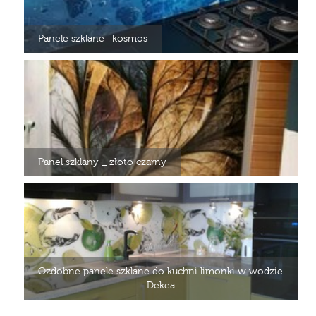
Panele szklane_ kosmos
Panel szklany _ złoto czarny
Ozdobne panele szklane do kuchni limonki w wodzie
Dekea