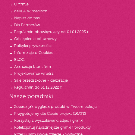
→ O firmie
→ deKEA w mediach
→ Napisz do nas
→ Dla Partnerów
→ Regulamin obowiązujący od 01.01.2023 r.
→ Odstąpienie od umowy
→ Polityka prywatności
→ Informacje o Cookies
→ BLOG
→ Aranżacja biur i firm
→ Projektowanie wnętrz
→ Sale przedszkolne - dekoracje
→ Regulamin do 31.12.2022 r.
Nasze poradniki
→ Zobacz jak wygląda produkt w Twoim pokoju
→ Przygotujemy dla Ciebie projekt GRATIS
→ Korzystaj z wyszukiwarki zdjęć i grafik!
→ Kolekcjonuj najładniejsze grafiki i produkty
→ Prześlij nam swoje zdjęcie - wytyczne