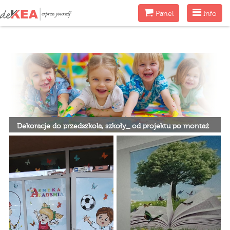
Menu
Menu
Panel
Info
Dekoracje do przedszkola, szkoły_ od projektu po montaż
Dekoracje do przedszkola, szkoły_ od projektu po montaż