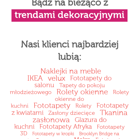
Bądź na bieżąco z
trendami dekoracyjnymi
Nasi klienci najbardziej
lubią:
Naklejki na meble
IKEA
velux
Fototapety do
salonu
Tapety do pokoju
Rolety okienne
młodzieżowego
Rolety
okienne do
Fototapety
Fototapety
kuchni
Rolety
Tkanina
z kwiatami
Zasłony dziecięce
zasłonowa
Glazura do
kuchni
Fototapety Afryka
Fototapety
3D
Fototapety w kropki
Brooklyn Bridge na