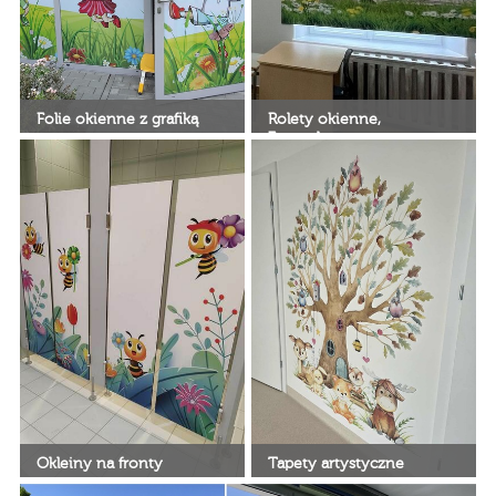
Folie okienne z grafiką
Rolety okienne,
Fotorolety
Zaprojektowane folie na szyby-
indywidualne wymiary
Udekoruj swoje okno pięknymi
drukowanymi roletami
okiennymi.
Okleiny na fronty
Tapety artystyczne
Projektowane okleiny _
Tapety artystyczne deKEA