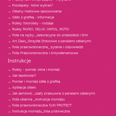
→ Fototapety- które wybrać?
→ Okleiny meblowe-zastosowanie
→ Szkło z grafiką - informacje
→ Rolety, fotorolety - rodzaje
→ Rolety FAKRO, VELUX, OKPOL, ROTO
→ Folie na szyby _dekoracyjne do przedszkoli i firm
→ Art Glass_Skrzydła Drzwiowe z panelami szklanymi
→ Folie przeciwsłoneczne_ pytanie i odpowiedzi
→ Folie Przeciwsłoneczne i Antywłamaniowe
Instrukcje
→ Rolety - pomiar okna i montaż
→ Jak tapetować?
→ Pomiar i montaż szkła z grafiką
→ Aplikacja oklein
→ Jak zamówić _szafy przesuwne z panelami szklanymi
→ Folie okienne _instrukcja montażu
→ Folie przeciwsłoneczne SUN PROTECT
→ Instrukcja montażu_folia p/słoneczna